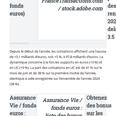
FranceTransactions.com
fonds
des
/ stock.adobe.com
euros}
re
202
del
3.5 
Depuis le début de l’année, les cotisations affichent une hausse
de +5,1 milliards d’euros, soit +5 %, à 97,8 milliards d’euros. La
dynamique concerne à la fois les supports en euros (+3 %) et
en UC (+9 %). La part des cotisations en UC est de 41 % sur le
mois de juin et de 38 % sur la première moitié de l’année,
identique à celle enregistrée sur l’ensemble de l’année 2024
(38 %).
Assurance
Obtenez
Assurance Vie /
Vie / fonds
des bonus
fonds euros :
euros :
sur les
liste des bonus