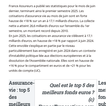
France Assureurs a publié ses statistiques pour le mois de juin
dernier, terminant ainsi le premier semestre 2025. Les
cotisations d’assurance vie au mois de juin sont en forte
hausse de +18 % sur un an à 17,1 milliards d’euros. La collecte
nette a atteint 26,6 milliards d’euros sur l’ensemble du 1er
semestre, un montant record depuis 2010.
En juin 2025, les cotisations en assurance vie s’élèvent à 17,1
milliards d’euros, en hausse de +18 % par rapport à juin 2024.
Cette envolée s’explique en partie par le niveau
particulièrement bas enregistré en juin 2024 dans un contexte
d’instabilité politique liée aux élections européennes et à la
dissolution de l’Assemblée nationale. Elles sont en hausse de
+16 % pour le compartiment en euros et de +21 % pour les
unités de compte (UC).
Assurance-
Les
Quel est le top 5 des
vie : top 5
mei
meilleurs fonds euros ?
des
fon
(c)
meilleurs
pub