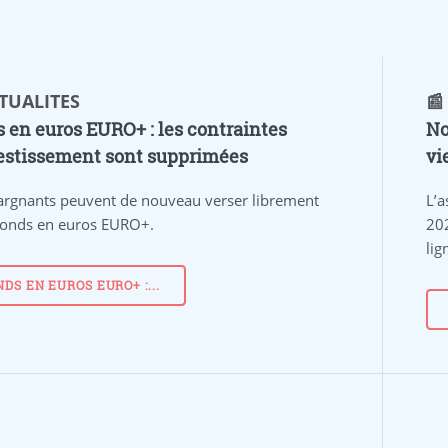
CTUALITES
📰
 en euros EURO+ : les contraintes
No
estissement sont supprimées
vi
argnants peuvent de nouveau verser librement
L’a
 fonds en euros EURO+.
20
lig
NDS EN EUROS EURO+ :...