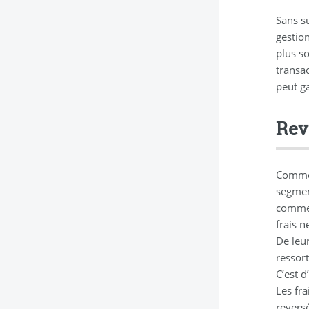
Sans su
gestion
plus so
transa
peut ga
Rev
Comme 
segmen
commer
frais n
De leur
ressor
C’est d
Les fra
reversé