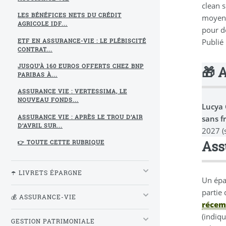
clean 
LES BÉNÉFICES NETS DU CRÉDIT
moyenn
AGRICOLE IDF...
pour de
Publié
ETF EN ASSURANCE-VIE : LE PLÉBISCITÉ
CONTRAT...
JUSQU’À 160 EUROS OFFERTS CHEZ BNP
🎁 
PARIBAS À...
ASSURANCE VIE : VERTESSIMA, LE
NOUVEAU FONDS...
Lucya
sans f
ASSURANCE VIE : APRÈS LE TROU D’AIR
D’AVRIL SUR...
2027 (
Ass
👉 TOUTE CETTE RUBRIQUE
☂️ LIVRETS ÉPARGNE
Un épar
partie 
💰 ASSURANCE-VIE
récem
(indiqu
GESTION PATRIMONIALE