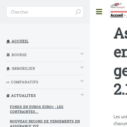
Toggle
Accueil
>
A
🏠 ACCUEIL
en
🏛️ BOURSE
ge
🏠 IMMOBILIER
2.
👀 COMPARATIFS
📰 ACTUALITES
FONDS EN EUROS EURO+ : LES
CONTRAINTES...
Les un
NOUVEAU RECORD DE VERSEMENTS EN
chacun 
ASSURANCE VIE