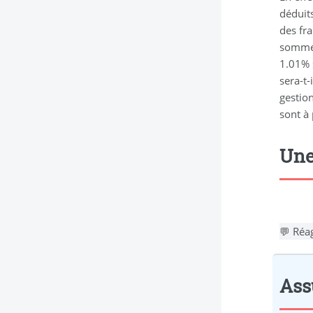
déduits
des fr
sommes
1.01% 
sera-t-
gestio
sont à 
Une
💬 Réag
Assu