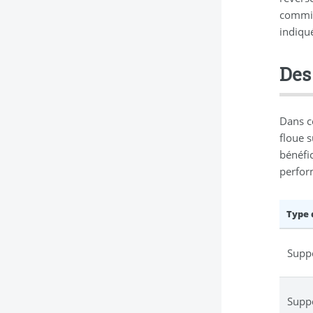
commiss
indiqu
Des 
Dans ce
floue s
bénéfic
perform
Type 
Suppo
Suppo