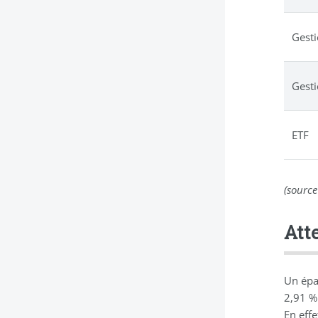
Gesti
Gesti
ETF
(source
Att
Un épa
2,91 % 
En effe