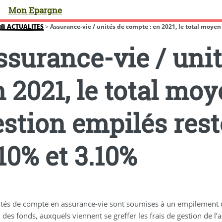
Mon Epargne
📰 ACTUALITES
>
Assurance-vie / unités de compte : en 2021, le total moyen de
ssurance-vie / unit
 2021, le total moy
stion empilés rest
10% et 3.10%
ités de compte en assurance-vie sont soumises à un empilement de 
des fonds, auxquels viennent se greffer les frais de gestion de l’