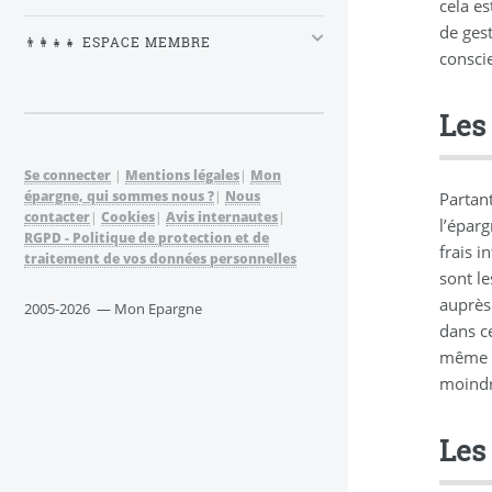
cela es
de gest
👨‍👩‍👧‍👧 ESPACE MEMBRE
conscie
Les
Se connecter
|
Mentions légales
|
Mon
épargne, qui sommes nous ?
|
Nous
Partant
contacter
|
Cookies
|
Avis internautes
|
l’éparg
RGPD - Politique de protection et de
frais i
traitement de vos données personnelles
sont l
auprès
2005-2026 — Mon Epargne
dans ce
même f
moindr
Les 