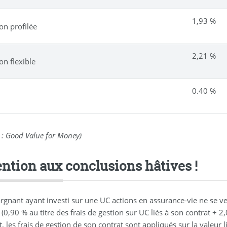
1,93 %
on profilée
2,21 %
on flexible
0.40 %
 : Good Value for Money)
ention aux conclusions hâtives !
rgnant ayant investi sur une UC actions en assurance-vie ne se 
(0,90 % au titre des frais de gestion sur UC liés à son contrat + 2,
t, les frais de gestion de son contrat sont appliqués sur la valeur l