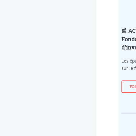
📰 A
Fonds
d’inv
Les ép
sur le
FO