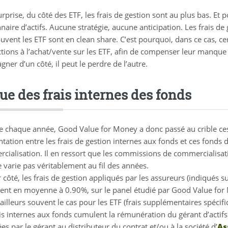
rprise, du côté des ETF, les frais de gestion sont au plus bas. Et
naire d’actifs. Aucune stratégie, aucune anticipation. Les frais de 
uvent les ETF sont en clean share. C’est pourquoi, dans ce cas, cer
ctions à l’achat/vente sur les ETF, afin de compenser leur manq
gner d’un côté, il peut le perdre de l’autre.
ue des frais internes des fonds
chaque année, Good Value for Money a donc passé au crible ces fr
tation entre les frais de gestion internes aux fonds et ces fonds 
cialisation. Il en ressort que les commissions de commercialisati
e varie pas véritablement au fil des années.
 côté, les frais de gestion appliqués par les assureurs (indiqués s
tent en moyenne à 0.90%, sur le panel étudié par Good Value for M
’ailleurs souvent le cas pour les ETF (frais supplémentaires spéci
is internes aux fonds cumulent la rémunération du gérant d’actifs 
es par le gérant au distributeur du contrat et/ou à la société d’
As