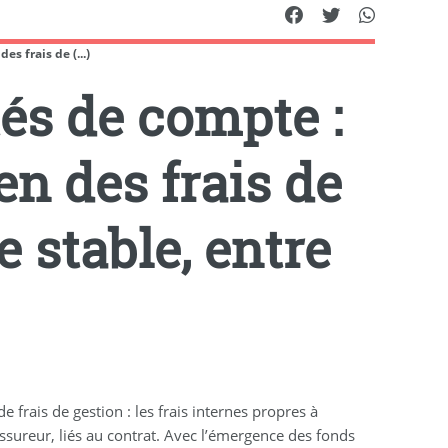
s frais de (...)
és de compte :
en des frais de
e stable, entre
frais de gestion : les frais internes propres à
assureur, liés au contrat. Avec l’émergence des fonds