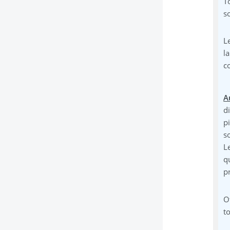
T
s
L
l
c
A
d
p
s
L
q
p
O
t