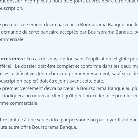
out dossier incomplet au bout de 5 jours ouvrés devra être refait
ouscription.
e premier versement devra parvenir à Boursorama Banque une fois 
a demande de carte bancaire acceptée par Boursorama Banque, po
ommerciale.
utres infos
: En cas de souscription sans l’application (éligible po
ifféré) : Le dossier doit être complet et conforme dans les deux m
ièces justificatives (en-dehors du premier versement, sauf si ce de
ouscription papier) doit être joint avant cette date.
e premier versement devra parvenir à Boursorama Banque au plus 
ui indiquera au nouveau client qu’il peut procéder à ce premier v
rime commerciale.
ffre limitée à une seule offre par personne ou par foyer fiscal da
oute autre offre Boursorama Banque.