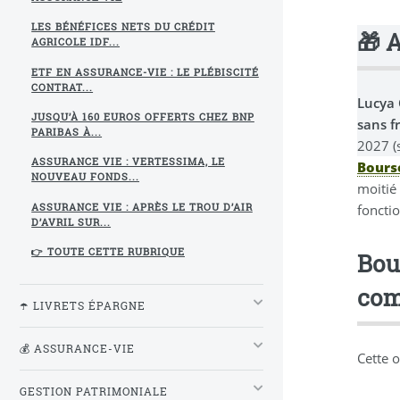
LES BÉNÉFICES NETS DU CRÉDIT
🎁 
AGRICOLE IDF...
ETF EN ASSURANCE-VIE : LE PLÉBISCITÉ
CONTRAT...
Lucya
JUSQU’À 160 EUROS OFFERTS CHEZ BNP
sans f
PARIBAS À...
2027 (
ASSURANCE VIE : VERTESSIMA, LE
Bourso
NOUVEAU FONDS...
moitié
foncti
ASSURANCE VIE : APRÈS LE TROU D’AIR
D’AVRIL SUR...
👉 TOUTE CETTE RUBRIQUE
Bou
com
☂️ LIVRETS ÉPARGNE
💰 ASSURANCE-VIE
Cette o
GESTION PATRIMONIALE