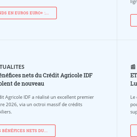
lig
NDS EN EUROS EURO+ :...
CTUALITES
📰
énéfices nets du Crédit Agricole IDF
ET
olent de nouveau
Lu
it Agricole IDF a réalisé un excellent premier
Le 
re 2026, via un octroi massif de crédits
pou
liers.
su
S BÉNÉFICES NETS DU...