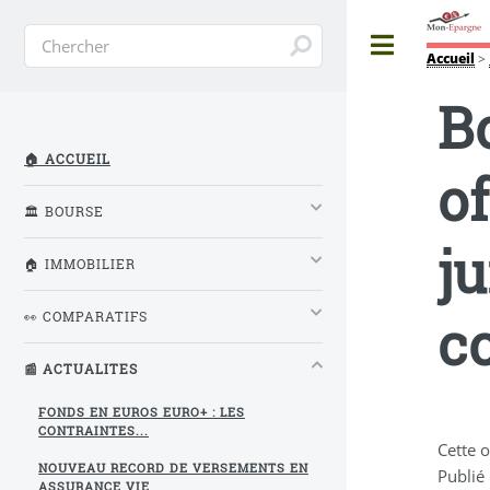
Toggle
Accueil
>
B
🏠 ACCUEIL
o
🏛️ BOURSE
ju
🏠 IMMOBILIER
c
👀 COMPARATIFS
📰 ACTUALITES
FONDS EN EUROS EURO+ : LES
CONTRAINTES...
Cette 
NOUVEAU RECORD DE VERSEMENTS EN
Publié
ASSURANCE VIE