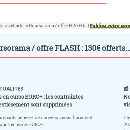
ir à cet article Boursorama / offre FLASH (...)
Publiez votre com
sorama / offre FLASH : 130€ offerts...
CTUALITES
📰
 en euros EURO+ : les contraintes
No
estissement sont supprimées
vi
argnants peuvent de nouveau verser librement
L’a
 fonds en euros EURO+.
20