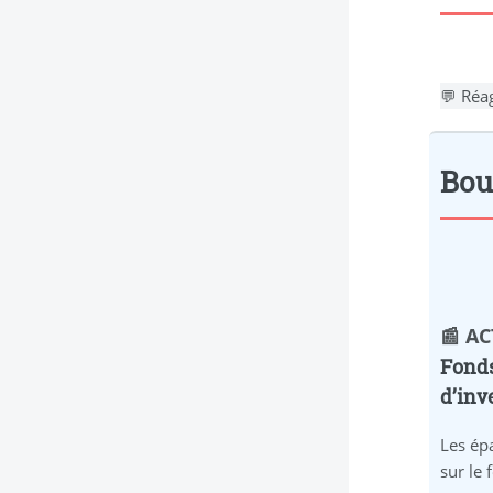
💬 Réag
Bour
📰 A
Fonds
d’inv
Les ép
sur le