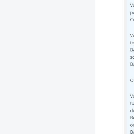
V
p
C
V
t
B
s
B
O
V
t
d
B
o
B