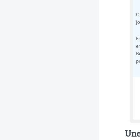
O
j
E
e
B
p
Une