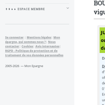
BOU
👨‍👩‍👧‍👧 ESPACE MEMBRE
vig
J
Se connecter
|
Mentions légales
|
Mon
o
épargne, qui sommes nous ?
|
Nous
contacter
|
Cookies
|
Avis internautes
|
d
RGPD - Politique de protection et de
traitement de vos données personnelles
D
D
2005-2026 — Mon Epargne
d
o
d
0
E
u