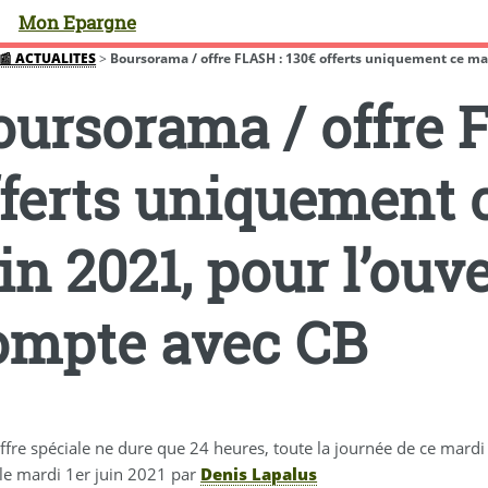
Mon Epargne
📰 ACTUALITES
>
Boursorama / offre FLASH : 130€ offerts uniquement ce mardi
oursorama / offre 
fferts uniquement 
in 2021, pour l’ouv
ompte avec CB
offre spéciale ne dure que 24 heures, toute la journée de ce mard
 le
mardi 1er juin 2021
par
Denis Lapalus