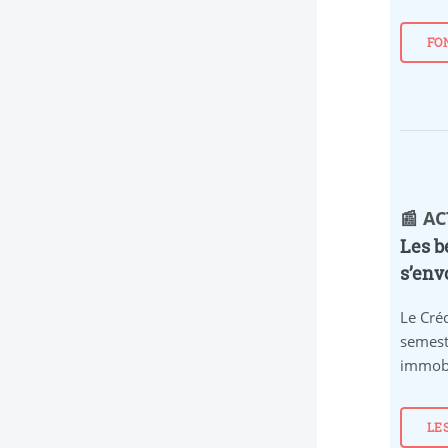
FO
📰 A
Les b
s’env
Le Créd
semest
immobi
LE