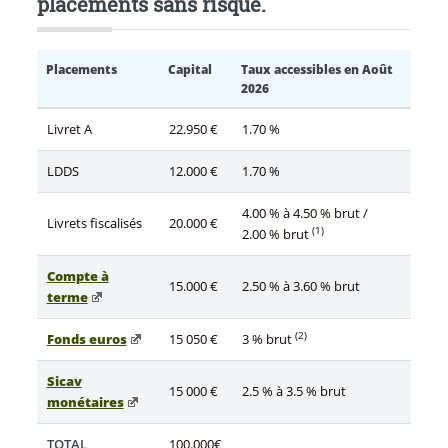
placements sans risque.
Placements
Capital
Taux accessibles en Août
2026
Livret A
22.950 €
1.70 %
LDDS
12.000 €
1.70 %
4.00 % à 4.50 % brut /
Livrets fiscalisés
20.000 €
(1)
2.00 % brut
Compte à
15.000 €
2.50 % à 3.60 % brut
terme
(2)
Fonds euros
15 050 €
3 % brut
Sicav
15 000 €
2.5 % à 3.5 % brut
monétaires
TOTAL
100.000€