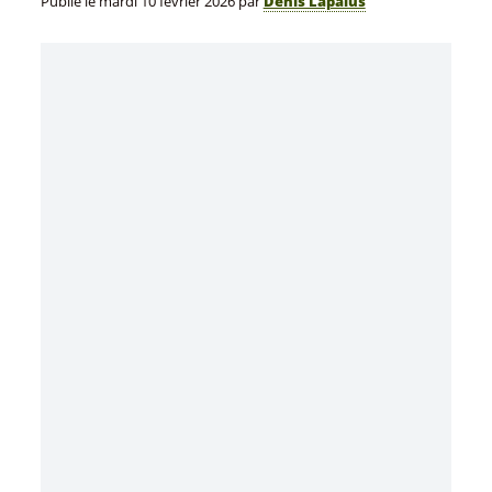
Publié le
mardi 10 février 2026
par
Denis Lapalus