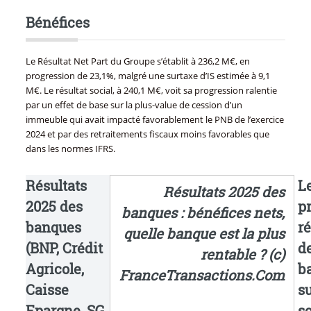
Bénéfices
Le Résultat Net Part du Groupe s’établit à 236,2 M€, en
progression de 23,1%, malgré une surtaxe d’IS estimée à 9,1
M€. Le résultat social, à 240,1 M€, voit sa progression ralentie
par un effet de base sur la plus-value de cession d’un
immeuble qui avait impacté favorablement le PNB de l’exercice
2024 et par des retraitements fiscaux moins favorables que
dans les normes IFRS.
Résultats
L
Résultats 2025 des
2025 des
p
banques : bénéfices nets,
banques
ré
quelle banque est la plus
(BNP, Crédit
d
rentable ? (c)
Agricole,
b
FranceTransactions.Com
Caisse
s
Epargne, SG,
s