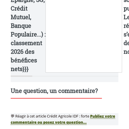
Crédit
pu
Mutuel,
L
Banque
ré
Populaire...) :
s’
classement
d
2026 des
n
bénéfices
nets}}}
Une question, un commentaire?
💬 Réagir à cet article Crédit Agricole IDF : forte
Publiez votre
commentaire ou posez votre question...