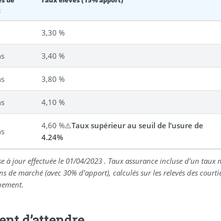
s de
Taux élevés (15% apport)
t
s
3,30 %
ns
3,40 %
ns
3,80 %
ns
4,10 %
4,60 %⚠️
Taux supérieur au seuil de l’usure de
ns
4.24%
e à jour effectuée le
01/04/2023
. Taux assurance incluse d’un taux
s de marché (avec 30% d’apport), calculés sur les relevés des courti
uement.
ent d’attendre