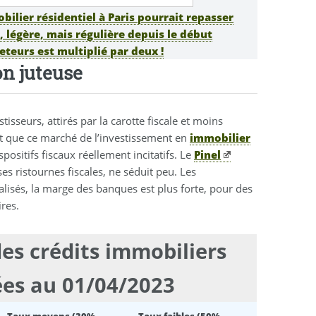
obilier résidentiel à Paris pourrait repasser
 légère, mais régulière depuis le début
teurs est multiplié par deux !
on juteuse
sseurs, attirés par la carotte fiscale et moins
t que ce marché de l’investissement en
immobilier
sitifs fiscaux réellement incitatifs. Le
Pinel
s ristournes fiscales, ne séduit peu. Les
lisés, la marge des banques est plus forte, pour des
res.
es crédits immobiliers
ées au 01/04/2023