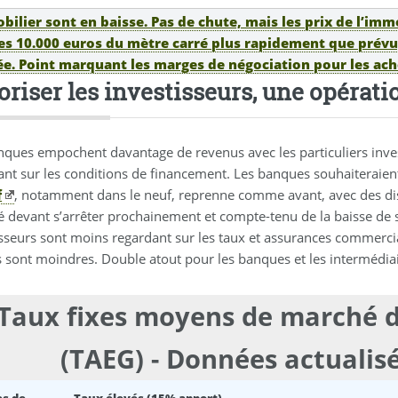
bilier sont en baisse. Pas de chute, mais les prix de l’imm
es 10.000 euros du mètre carré plus rapidement que prévu,
e. Point marquant les marges de négociation pour les ache
oriser les investisseurs, une opérati
ques empochent davantage de revenus avec les particuliers investi
ant sur les conditions de financement. Les banques souhaiteraien
f
, notamment dans le neuf, reprenne comme avant, avec des dispo
é devant s’arrêter prochainement et compte-tenu de la baisse de se
isseurs sont moins regardant sur les taux et assurances commercia
s sont moindres. Double atout pour les banques et les intermédiai
Taux fixes moyens de marché d
(TAEG) - Données actualis