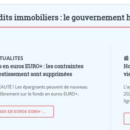
dits immobiliers : le gouvernement hés
CTUALITES
📰
 en euros EURO+ : les contraintes
No
estissement sont supprimées
vi
AUTÉ !
Les épargnants peuvent de nouveau
L’a
 librement sur le fonds en euros EURO+.
20
lig
NDS EN EUROS EURO+ :...