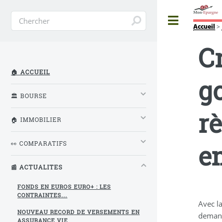
Toggle
Accueil
>
Cr
🏠 ACCUEIL
g
🏛️ BOURSE
r
🏠 IMMOBILIER
e
👀 COMPARATIFS
📰 ACTUALITES
FONDS EN EUROS EURO+ : LES
CONTRAINTES...
Avec l
NOUVEAU RECORD DE VERSEMENTS EN
demand
ASSURANCE VIE