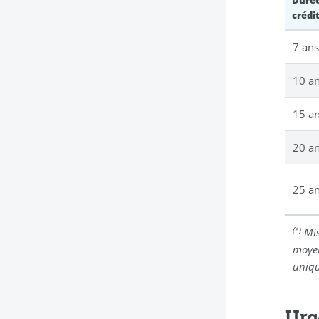
Durée
crédi
7 an
10 a
15 a
20 a
25 a
(*)
Mis
moyen
uniq
Urg