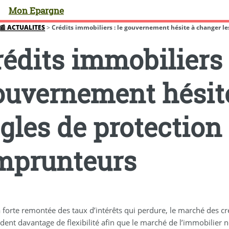
Mon Epargne
📰 ACTUALITES
>
Crédits immobiliers : le gouvernement hésite à changer les 
édits immobiliers :
ouvernement hésite
ègles de protection
mprunteurs
a forte remontée des taux d’intérêts qui perdure, le marché des cr
ent davantage de flexibilité afin que le marché de l’immobilier n