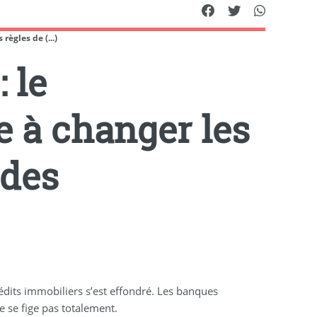
règles de (...)
 le
 à changer les
 des
édits immobiliers s’est effondré. Les banques
e se fige pas totalement.