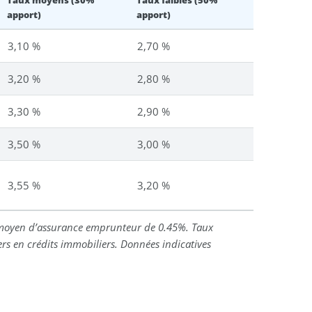
Taux moyens (30%
Taux faibles (50%
apport)
apport)
3,10 %
2,70 %
3,20 %
2,80 %
3,30 %
2,90 %
3,50 %
3,00 %
3,55 %
3,20 %
 moyen d’assurance emprunteur de 0.45%. Taux
ers en crédits immobiliers. Données indicatives