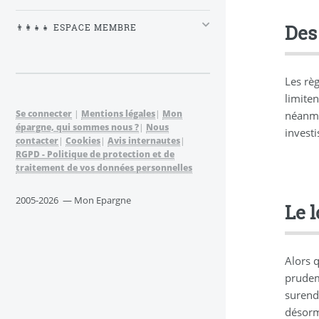
Des
👨‍👩‍👧‍👧 ESPACE MEMBRE
Les rè
limiten
Se connecter
|
Mentions légales
|
Mon
néanmo
épargne, qui sommes nous ?
|
Nous
investi
contacter
|
Cookies
|
Avis internautes
|
RGPD - Politique de protection et de
traitement de vos données personnelles
2005-2026 — Mon Epargne
Le 
Alors 
prudem
surende
désorma