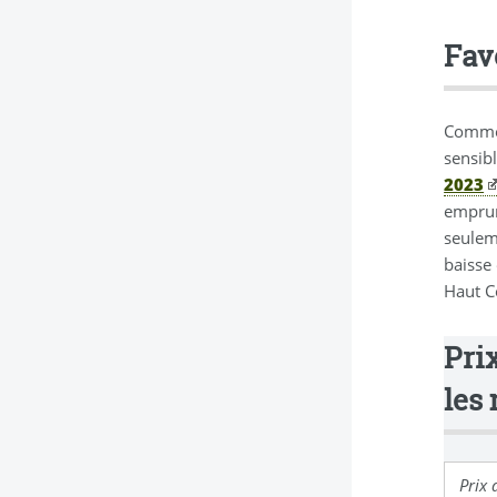
Favo
Comme 
sensib
2023
emprun
seulem
baisse
Haut Co
Prix
les
Prix 