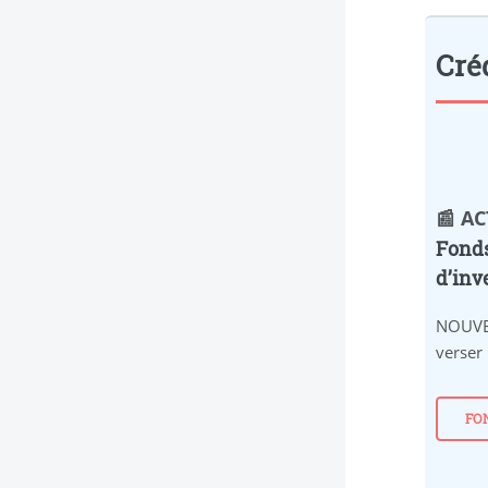
Cré
📰 A
Fonds
d’inv
NOUVE
verser
FO