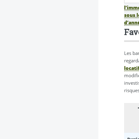
l’immo
sous l
d’anné
Fav
Les ban
regard
locati
modifi
invest
risque