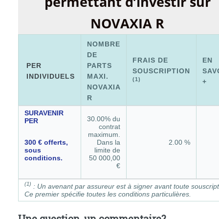
permettant d’investir sur
NOVAXIA R
NOMBRE
DE
FRAIS DE
EN
PER
PARTS
SOUSCRIPTION
SAV
INDIVIDUELS
MAXI.
(1)
+
NOVAXIA
R
SURAVENIR
30.00% du
PER
contrat
maximum.
300 € offerts,
Dans la
2.00 %
sous
limite de
conditions.
50 000,00
€
(1)
: Un avenant par assureur est à signer avant toute souscript
Ce premier spécifie toutes les conditions particulières.
Une question, un commentaire?