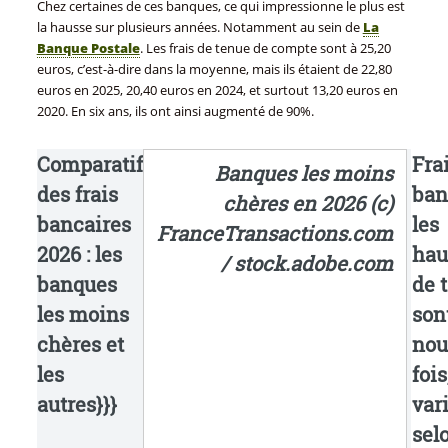
Chez certaines de ces banques, ce qui impressionne le plus est
la hausse sur plusieurs années. Notamment au sein de
La
Banque Postale
. Les frais de tenue de compte sont à 25,20
euros, c’est-à-dire dans la moyenne, mais ils étaient de 22,80
euros en 2025, 20,40 euros en 2024, et surtout 13,20 euros en
2020. En six ans, ils ont ainsi augmenté de 90%.
Comparatif
Fra
Banques les moins
des frais
ban
chères en 2026 (c)
bancaires
les
FranceTransactions.com
2026 : les
hau
/ stock.adobe.com
banques
de t
les moins
son
chères et
nou
les
fois
autres}}}
var
sel