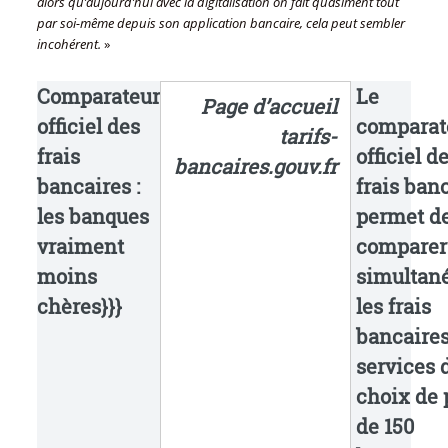
alors qu’aujourd’hui avec la digitalisation on fait quasiment tout
par soi-même depuis son application bancaire, cela peut sembler
incohérent.
»
Comparateur
Le
Page d’accueil
officiel des
comparat
tarifs-
frais
officiel d
bancaires.gouv.fr
bancaires :
frais ban
les banques
permet d
vraiment
comparer
moins
simultan
chères}}}
les frais
bancaires
services 
choix de 
de 150