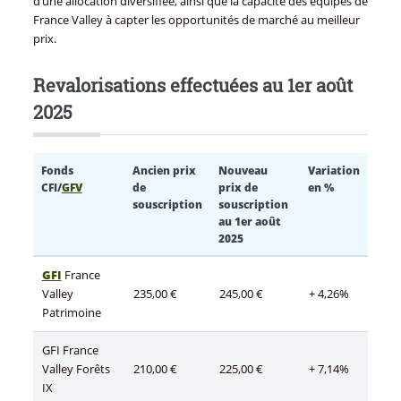
d’une allocation diversifiée, ainsi que la capacité des équipes de
France Valley à capter les opportunités de marché au meilleur
prix.
Revalorisations effectuées au 1er août
2025
Fonds
Ancien prix
Nouveau
Variation
CFI/
GFV
de
prix de
en %
souscription
souscription
au 1er août
2025
GFI
France
Valley
235,00 €
245,00 €
+ 4,26%
Patrimoine
GFI France
Valley Forêts
210,00 €
225,00 €
+ 7,14%
IX