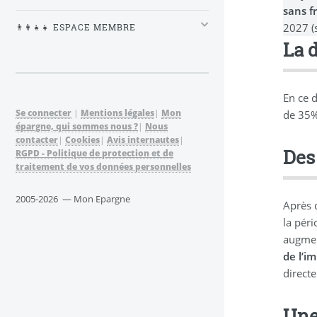
sans f
2027 (
👨‍👩‍👧‍👧 ESPACE MEMBRE
La 
En ce 
Se connecter
|
Mentions légales
|
Mon
de 35%
épargne, qui sommes nous ?
|
Nous
contacter
|
Cookies
|
Avis internautes
|
Des 
RGPD - Politique de protection et de
traitement de vos données personnelles
2005-2026 — Mon Epargne
Après 
la pér
augment
de l’i
directe
Une