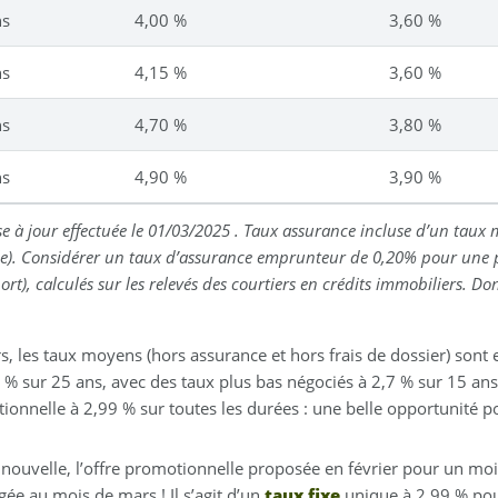
ns
4,00 %
3,60 %
ns
4,15 %
3,60 %
ns
4,70 %
3,80 %
ns
4,90 %
3,90 %
e à jour effectuée le
01/03/2025
. Taux assurance incluse d’un tau
e). Considérer un taux d’assurance emprunteur de 0,20% pour une 
ort), calculés sur les relevés des courtiers en crédits immobiliers. 
s, les taux moyens (hors assurance et hors frais de dossier) sont 
 % sur 25 ans, avec des taux plus bas négociés à 2,7 % sur 15 ans 
ionnelle à 2,99 % sur toutes les durées : une belle opportunité p
nouvelle, l’offre promotionnelle proposée en février pour un moi
ée au mois de mars ! Il s’agit d’un
taux fixe
unique à 2,99 % po