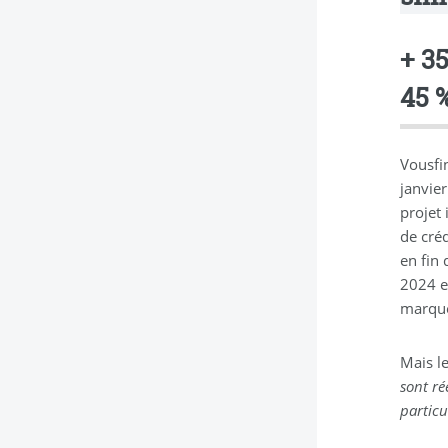
+ 3
45 %
Vousfi
janvie
projet
de cré
en fin 
2024 e
marquée
Mais le
sont ré
partic