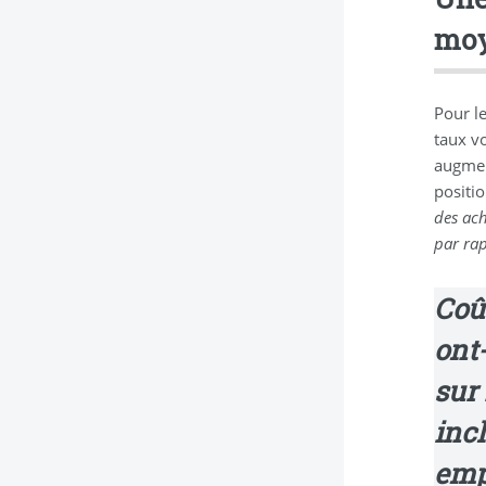
mo
Pour l
taux v
augmen
positio
des ach
par rap
Coût
ont-
sur
incl
emp