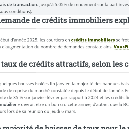
rais de transaction
. Jusqu’à 5.05% de rendement sur la part inve
sous conditions).
demande de crédits immobiliers exp
début d’année 2025, les courtiers en
crédits immobiliers
se fro
 d’augmentation du nombre de demandes constate ainsi
VousFi
taux de crédits attractifs, selon les 
quelques hausses isolées fin janvier, la majorité des banques bais
iode de reprise du marché constatée depuis le début de l’année. E
é de 35 % sur janvier-février par rapport à 2024 et les crédits fi
mmobilier
» devrait être un bon cru cette année, d’autant que la 
urs lors de sa réunion du jeudi 6 mars.
 majorité de baisses de taux pour le 