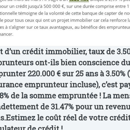
pour un crédit jusqu’à 500 000 €, sur une durée comprise entre 11
ionnelle témoigne de la volonté de cette banque de capter de nouv
e pour tous ceux qui ont un projet immobilier car cela renforce l
nes à s’aligner sur ce taux avantageux, au bénéfice des emprunteur
nancer.
t d’un crédit immobilier, taux de 3.5
runteurs ont-ils bien conscience du 
runter
220.000 € sur 25 ans à 3.50%
(
urance emprunteur incluse), c’est p
18% de la somme empruntée
! La men
ndettement de 31.47% pour un revenu
s
.
Estimez le coût réel de votre crédi
ulateur de crédit !
.