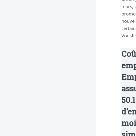
mars, 
promot
nouvell
certai
Vousfi
Coû
emp
Emp
ass
50.
d’e
moi
sim