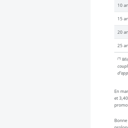
10 a
15 a
20 a
25 a
(*)
Mis
coupl
d’app
En mar
et 3,40
promot
Bonne 
prolong