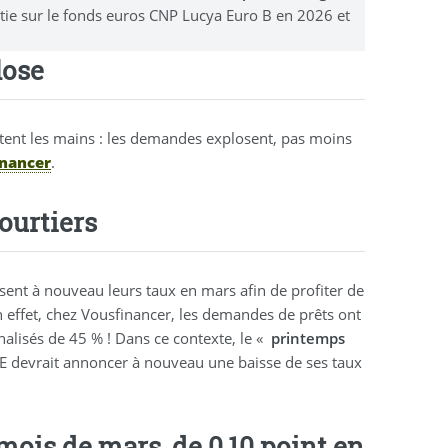
stie sur le fonds euros CNP Lucya Euro B en 2026 et
lose
ttent les mains : les demandes explosent, pas moins
nancer
.
courtiers
sent à nouveau leurs taux en mars afin de profiter de
n effet, chez Vousfinancer, les demandes de prêts ont
nalisés de 45 % ! Dans ce contexte, le «
printemps
BCE devrait annoncer à nouveau une baisse de ses taux
mois de mars, de 0,10 point en