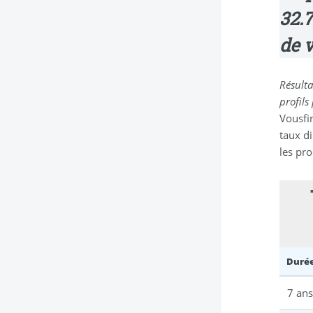
32.
de v
Résulta
profils
Vousfi
taux d
les pr
Durée
7 an