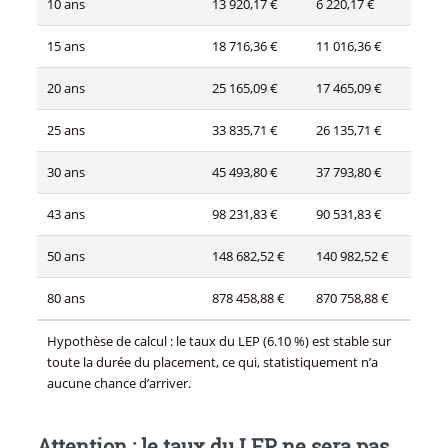
10 ans
13 920,17 €
6 220,17 €
15 ans
18 716,36 €
11 016,36 €
20 ans
25 165,09 €
17 465,09 €
25 ans
33 835,71 €
26 135,71 €
30 ans
45 493,80 €
37 793,80 €
43 ans
98 231,83 €
90 531,83 €
50 ans
148 682,52 €
140 982,52 €
80 ans
878 458,88 €
870 758,88 €
Hypothèse de calcul : le taux du LEP (6.10 %) est stable sur
toute la durée du placement, ce qui, statistiquement n’a
aucune chance d’arriver.
Attention : le taux du LEP ne sera pas