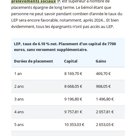
prélèvements sociaux
, est supérieur à nombre de
placements épargne de long terme. Le bémol étant que
personne ne peut savoir pendant combien d’année le taux du
LEP sera encore favorable, notamment, après 2024... Et bien
évidemment, tous les épargnants n’ont pas accès au LEP.
LEP, taux de 6.10 % net. Placement d’un capital de 7700
euros, sans versement supplémentaire.
Durées de placement
Capital
Gains
1 an
8 169,70 €
469,70 €
2 ans
8 668,05 €
968,05 €
3 ans
9 196,80 €
1 496,80 €
4 ans
9 757,81 €
2 057,81 €
5 ans
10 353,03 €
2 653,03 €