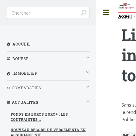
Toggle
Accueil
>
Li
🏠 ACCUEIL
i
🏛️ BOURSE
to
🏠 IMMOBILIER
👀 COMPARATIFS
📰 ACTUALITES
Sans su
le rend
FONDS EN EUROS EURO+ : LES
Publié
CONTRAINTES...
NOUVEAU RECORD DE VERSEMENTS EN
ASSURANCE VIE