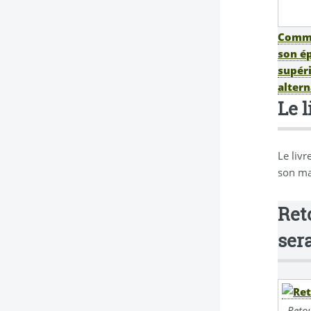
Commen
son ép
supéri
altern
Le 
Le liv
son ma
Reto
sera
Retou