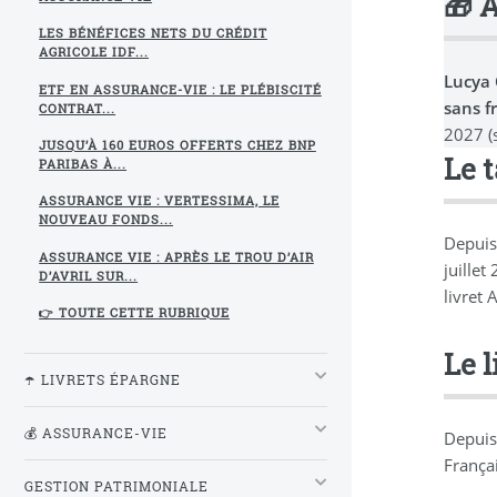
🎁 
LES BÉNÉFICES NETS DU CRÉDIT
AGRICOLE IDF...
Lucya
ETF EN ASSURANCE-VIE : LE PLÉBISCITÉ
sans f
CONTRAT...
2027 (
JUSQU’À 160 EUROS OFFERTS CHEZ BNP
Le 
PARIBAS À...
ASSURANCE VIE : VERTESSIMA, LE
NOUVEAU FONDS...
Depuis
ASSURANCE VIE : APRÈS LE TROU D’AIR
juille
D’AVRIL SUR...
livret 
👉 TOUTE CETTE RUBRIQUE
Le l
☂️ LIVRETS ÉPARGNE
💰 ASSURANCE-VIE
Depuis 
Françai
GESTION PATRIMONIALE