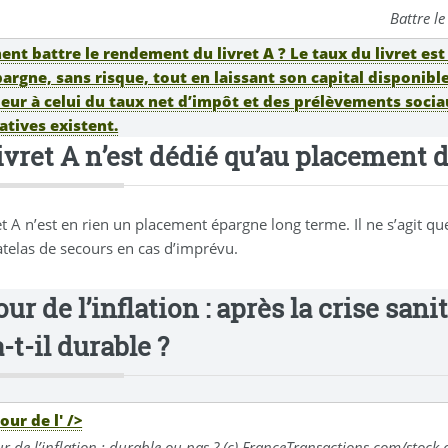
Battre l
t battre le rendement du livret A ? Le taux du livret est 
argne, sans risque, tout en laissant son capital disponib
eur à celui du taux net d’impôt et des prélèvements sociau
atives existent.
livret A n’est dédié qu’au placement 
ret A n’est en rien un placement épargne long terme. Il ne s’agit 
telas de secours en cas d’imprévu.
ur de l’inflation : après la crise sanit
-t-il durable ?
' />
r de l’inflation : durable ou pas ? (c) FranceTransactions.com/stoc