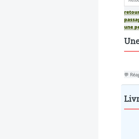
retour
passag
une p
Une
💬 Réag
Livr