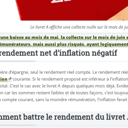
Le livret A affiche une collecte nulle sur le mois d
une baisse au mois de mai, la collecte sur le mois de juin s
émunérateurs, mais aussi plus risqués, ayant logiquement
rendement net d’inflation négatif
ière d’épargne, seul le rendement réel compte. Le rendement rée
tion
courante. Si le rendement proposé est inférieur à l’inflatio
pital. C’est le cas avec le livret A depuis quelques mois déjà. Ev
on car les sommes restent faibles et de toutes façons, c’est touj
 compte courant, sans la moindre rémunération, l’inflation ferait
ment battre le rendement du livret 