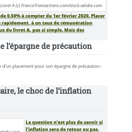
e Livret A (c) FranceTransactions.com/stock.adobe.com
de 0.50% à compter du 1er février 2020. Placer
le rapidement, à un taux de rémunération
x du livret A, pas si simple. Mais des
de l’épargne de précaution
que d’un placement pour son épargne de précaution :
aire, le choc de l’inflation
La question n’est plus de savoir si
l’inflation sera de retour ou pas.
k.adobe.com