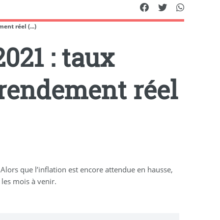
nt réel (...)
2021 : taux
 rendement réel
Alors que l’inflation est encore attendue en hausse,
 les mois à venir.