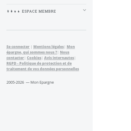
👨‍👩‍👧‍👧 ESPACE MEMBRE
Se connecter
|
Mentions légales
|
Mon
épargne, qui sommes nous ?
|
Nous
contacter
|
Cookies
|
Avis internautes
|
RGPD - Politique de protection et de
traitement de vos données personnelles
2005-2026 — Mon Epargne