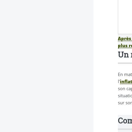
Après 
plus r
Un 
En mat
l’
infla
son ca
situati
sur son
Com