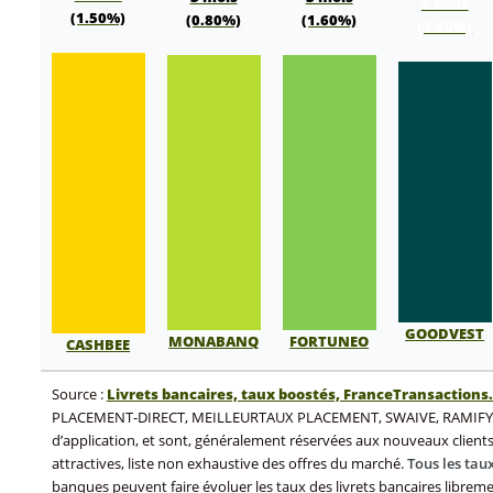
2 mois
(1.50%)
(0.80%)
(1.60%)
(1.50%)
GOODVEST
MONABANQ
FORTUNEO
CASHBEE
Source :
Livrets bancaires, taux boostés, FranceTransaction
PLACEMENT-DIRECT, MEILLEURTAUX PLACEMENT, SWAIVE, RAMIFY, DI
d’application, et sont, généralement réservées aux nouveaux clients d
attractives, liste non exhaustive des offres du marché.
Tous les tau
banques peuvent faire évoluer les taux des livrets bancaires libr