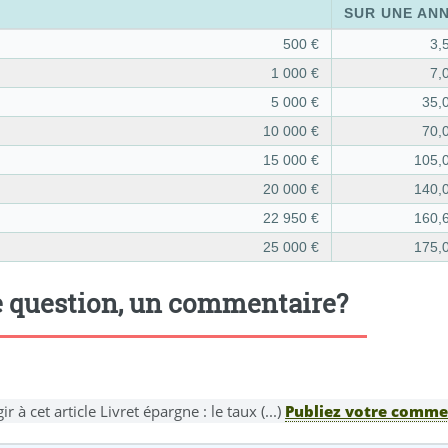
SUR UNE AN
500 €
3,
1 000 €
7,
5 000 €
35,
10 000 €
70,
15 000 €
105,
20 000 €
140,
22 950 €
160,
25 000 €
175,
 question, un commentaire?
ir à cet article Livret épargne : le taux (...)
Publiez votre commen