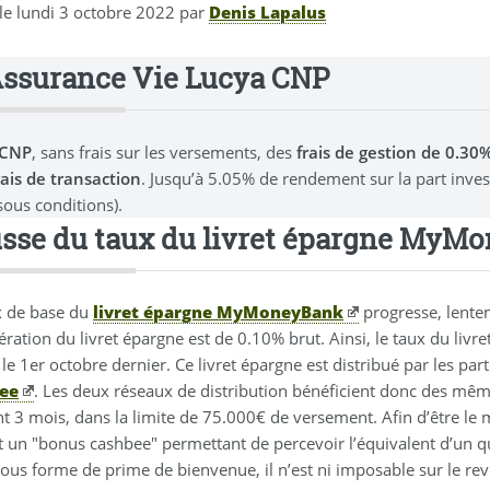
 le
lundi 3 octobre 2022
par
Denis Lapalus
Assurance Vie Lucya CNP
 CNP
, sans frais sur les versements, des
frais de gestion de 0.3
rais de transaction
. Jusqu’à 5.05% de rendement sur la part inve
sous conditions).
sse du taux du livret épargne MyM
x de base du
livret épargne MyMoneyBank
progresse, lente
ration du livret épargne est de 0.10% brut. Ainsi, le taux du l
 le 1er octobre dernier. Ce livret épargne est distribué par le
ee
. Les deux réseaux de distribution bénéficient donc des mêm
t 3 mois, dans la limite de 75.000€ de versement. Afin d’être l
t un "bonus cashbee" permettant de percevoir l’équivalent d’un qu
sous forme de prime de bienvenue, il n’est ni imposable sur le r