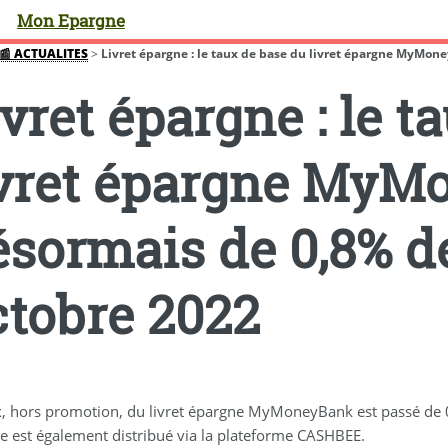
Mon Epargne
📰 ACTUALITES
>
Livret épargne : le taux de base du livret épargne MyMoney
vret épargne : le t
ivret épargne MyM
ésormais de 0,8% de
ctobre 2022
x, hors promotion, du livret épargne MyMoneyBank est passé de 0
e est également distribué via la plateforme CASHBEE.