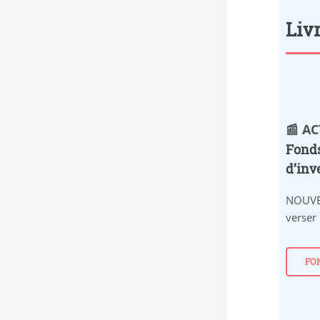
Livr
📰 A
Fonds
d’inv
NOUVE
verser
FO