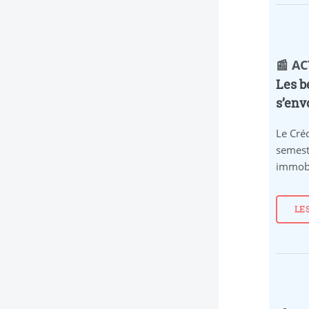
📰 A
Les b
s’env
Le Créd
semest
immobi
LE