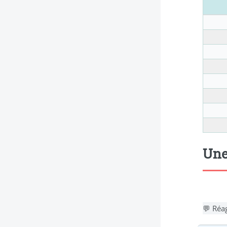
Une
💬 Réag