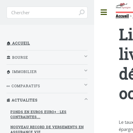
Toggle
Accueil
>
Li
🏠 ACCUEIL
l
🏛️ BOURSE
d
🏠 IMMOBILIER
o
👀 COMPARATIFS
📰 ACTUALITES
FONDS EN EUROS EURO+ : LES
CONTRAINTES...
Le tau
NOUVEAU RECORD DE VERSEMENTS EN
épargn
ASSURANCE VIE