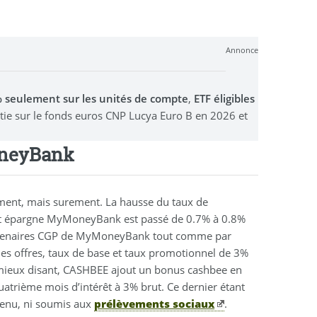
Annonce
0% seulement sur les unités de compte
,
ETF éligibles
stie sur le fonds euros CNP Lucya Euro B en 2026 et
oneyBank
ment, mais surement. La hausse du taux de
ivret épargne MyMoneyBank est passé de 0.7% à 0.8%
s partenaires CGP de MyMoneyBank tout comme par
es offres, taux de base et taux promotionnel de 3%
e mieux disant, CASHBEE ajout un bonus cashbee en
atrième mois d’intérêt à 3% brut. Ce dernier étant
evenu, ni soumis aux
prélèvements sociaux
.