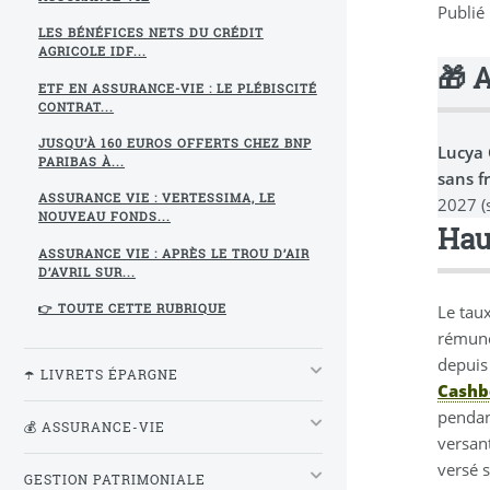
Publié
LES BÉNÉFICES NETS DU CRÉDIT
AGRICOLE IDF...
🎁 
ETF EN ASSURANCE-VIE : LE PLÉBISCITÉ
CONTRAT...
JUSQU’À 160 EUROS OFFERTS CHEZ BNP
Lucya
PARIBAS À...
sans f
ASSURANCE VIE : VERTESSIMA, LE
2027 (
NOUVEAU FONDS...
Hau
ASSURANCE VIE : APRÈS LE TROU D’AIR
D’AVRIL SUR...
Le tau
👉 TOUTE CETTE RUBRIQUE
rémuné
depuis
☂️ LIVRETS ÉPARGNE
Cashb
pendan
💰 ASSURANCE-VIE
versan
versé 
GESTION PATRIMONIALE