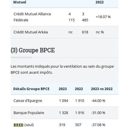
Mutuel
2022
Crédit Mutuel Alliance
4
3
+18.07 %
Fédérale
115
485
Crédit Mutuel Arkéa
nc
618
nc %
(3) Groupe BPCE
Les montants indiqués pour la ventilation au sein du groupe
BPCE sont avant impôts.
Détails Groupe BPCE
2023
2022
2023 vs 2022
Caisse d’Epargne
1 094
1 910
-44.00 %
Banque Populaire
1 328
1 916
-31.00 %
BRED
(seul)
319
507
-37.08 %