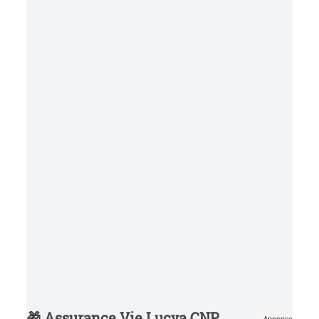
🎁 Assurance Vie Lucya CNP
Annonce