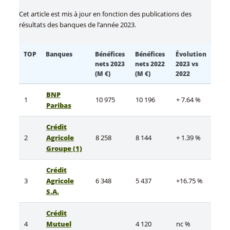
Cet article est mis à jour en fonction des publications des
résultats des banques de l’année 2023.
TOP
Banques
Bénéfices
Bénéfices
Évolution
nets 2023
nets 2022
2023 vs
(M €)
(M €)
2022
BNP
1
10 975
10 196
+ 7.64 %
Paribas
Crédit
2
Agricole
8 258
8 144
+ 1.39 %
Groupe (1)
Crédit
3
Agricole
6 348
5 437
+16.75 %
S.A.
Crédit
4
Mutuel
4 120
nc %