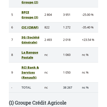
Groupe (2)
BPCE
5
2 804
3 951
-25.00 %
Groupe (3)
6
CIC (CMAF)
822
1 272
-35.40 %
SG (Société
7
2 493
2 018
+23.54 %
Générale)
La Banque
8
nc
1 060
nc %
Postale
RCI Bank &
9
Services
nc
1 050
nc %
(Renault)
-
TOTAL
nc
38 267
nc %
(1) Groupe Crédit Agricole