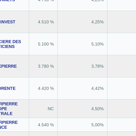
 INVEST
4.510 %
4,25%
CIERE DES
5.100 %
5,10%
ICIENS
EPIERRE
3.780 %
3,78%
ORENTE
4.420 %
4,42%
RPIERRE
OPE
NC
4,50%
TRALE
RPIERRE
4.540 %
5,00%
NCE