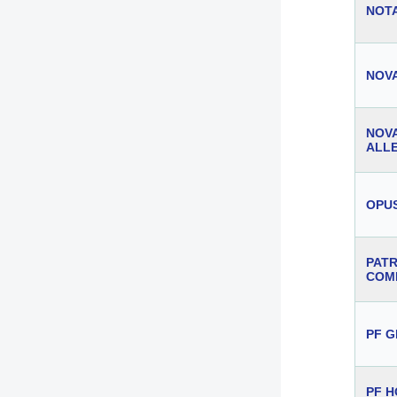
NOT
NOV
NOV
ALL
OPU
PAT
COM
PF G
PF H