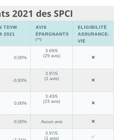
ts 2021 des SPCI
N TDVM
AVIS
ELIGIBILITÉ
M 2021
ÉPARGNANTS
ASSURANCE-
(**)
VIE
3.69
/5
(29 avis)
❌
0,00%
3.97
/5
(1 avis)
❌
-0,83%
3.43
/5
(23 avis)
❌
0,00%
❌
0,00%
Aucun avis
3.97
/5
✅
(1 avis)
+7,21%