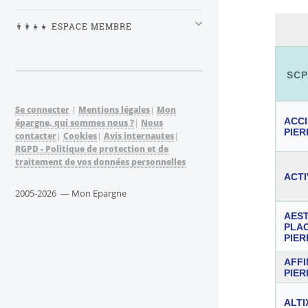
👨‍👩‍👧‍👧 ESPACE MEMBRE
SCP
Se connecter
|
Mentions légales
|
Mon
ACC
épargne, qui sommes nous ?
|
Nous
PIER
contacter
|
Cookies
|
Avis internautes
|
RGPD - Politique de protection et de
traitement de vos données personnelles
ACT
2005-2026 — Mon Epargne
AES
PLA
PIER
AFFI
PIER
ALTI