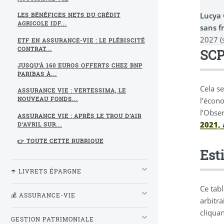
Lucya
LES BÉNÉFICES NETS DU CRÉDIT
AGRICOLE IDF...
sans f
2027 (
ETF EN ASSURANCE-VIE : LE PLÉBISCITÉ
CONTRAT...
SCP
JUSQU’À 160 EUROS OFFERTS CHEZ BNP
PARIBAS À...
Cela se
ASSURANCE VIE : VERTESSIMA, LE
l’écon
NOUVEAU FONDS...
l’Obse
ASSURANCE VIE : APRÈS LE TROU D’AIR
2021, 
D’AVRIL SUR...
👉 TOUTE CETTE RUBRIQUE
Est
☂️ LIVRETS ÉPARGNE
Ce tab
💰 ASSURANCE-VIE
arbitr
cliquan
GESTION PATRIMONIALE