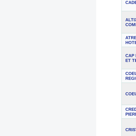
CADE
ALTI
COM
ATR
HOT
CAP
ET T
COE
REG
COEU
CRE
PIER
CRIS