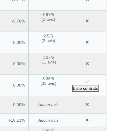
3.97
/5
(1 avis)
❌
-5,76%
2.5
/5
(2 avis)
❌
0,00%
3.27
/5
(11 avis)
❌
0,00%
3.36
/5
✅
(33 avis)
0,00%
Liste contrats
❌
0,00%
Aucun avis
❌
+10,13%
Aucun avis
3.88
/5