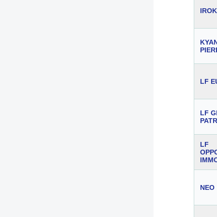
IRO
KYA
PIER
LF 
LF G
PATR
LF
OPP
IMM
NEO