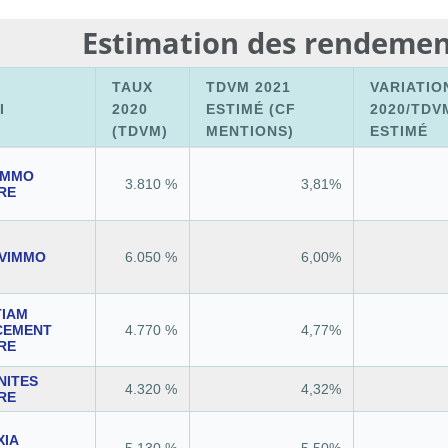
Estimation des rendemen
TAUX
TDVM 2021
VARIATIO
I
2020
ESTIMÉ
(CF
2020/TDV
(TDVM)
MENTIONS)
ESTIMÉ
IMMO
3.810 %
3,81%
RE
IVIMMO
6.050 %
6,00%
TIAM
CEMENT
4.770 %
4,77%
RE
NITES
4.320 %
4,32%
RE
XIA
5.130 %
5,50%