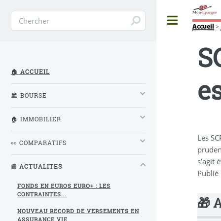
Toggle
Accueil
>
S
🏠 ACCUEIL
e
🏛️ BOURSE
🏠 IMMOBILIER
Les SCP
👀 COMPARATIFS
pruden
s’agit
📰 ACTUALITES
Publié
FONDS EN EUROS EURO+ : LES
CONTRAINTES...
🎁 
NOUVEAU RECORD DE VERSEMENTS EN
ASSURANCE VIE