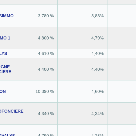
SSIMMO
3.780 %
3,83%
MO 1
4.800 %
4,79%
LYS
4.610 %
4,40%
RGNE
4.400 %
4,40%
CIERE
ION
10.390 %
4,60%
OFONCIERE
4.340 %
4,34%
OVALYS
4.790 %
4,25%