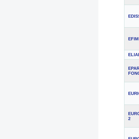
EDI
EFIM
ELIA
EPA
FON
EUR
EUR
2
EUR