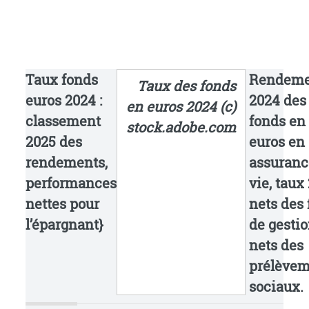
Taux fonds
Rendeme
Taux des fonds
euros 2024 :
2024 des
en euros 2024 (c)
classement
fonds en
stock.adobe.com
2025 des
euros en
rendements,
assuranc
performances
vie, taux
nettes pour
nets des 
l’épargnant}
de gestio
nets des
prélèvem
sociaux.