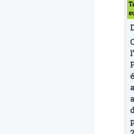
T
eu
D
l
P
é
a
a
d
p
2