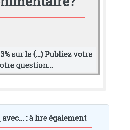
commentaire?
% sur le (...)
Publiez votre
tre question...
vec... : à lire également