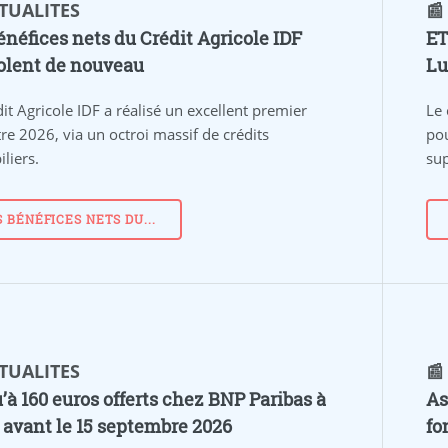
CTUALITES
📰
énéfices nets du Crédit Agricole IDF
ET
olent de nouveau
Lu
it Agricole IDF a réalisé un excellent premier
Le 
re 2026, via un octroi massif de crédits
pou
liers.
su
S BÉNÉFICES NETS DU...
CTUALITES
📰
’à 160 euros offerts chez BNP Paribas à
As
r avant le 15 septembre 2026
fo