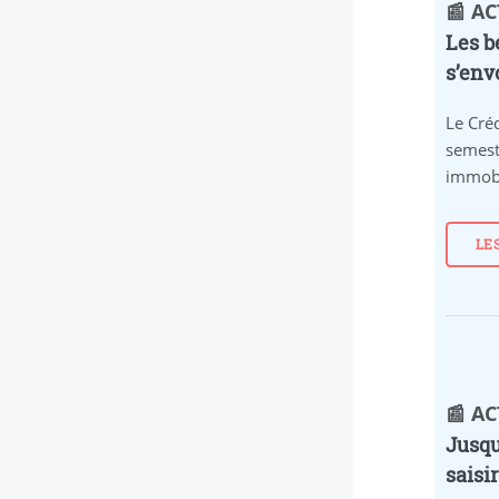
📰 A
Les b
s’env
Le Créd
semest
immobi
LE
📰 A
Jusqu
saisi