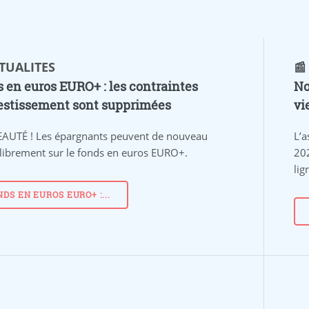
CTUALITES
📰
 en euros EURO+ : les contraintes
No
estissement sont supprimées
vi
AUTÉ !
Les épargnants peuvent de nouveau
L’a
 librement sur le fonds en euros EURO+.
20
lig
NDS EN EUROS EURO+ :...