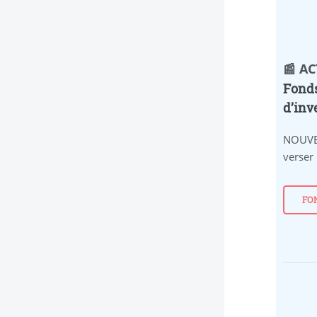
📰 A
Fonds
d’inv
NOUVE
verser
FO