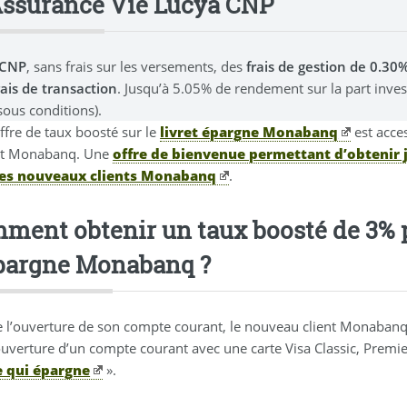
Assurance Vie Lucya CNP
 CNP
, sans frais sur les versements, des
frais de gestion de 0.3
rais de transaction
. Jusqu’à 5.05% de rendement sur la part inve
sous conditions).
ffre de taux boosté sur le
livret épargne Monabanq
est acce
nt Monabanq. Une
offre de bienvenue permettant d’obtenir 
les nouveaux clients Monabanq
.
ment obtenir un taux boosté de 3% p
pargne Monabanq ?
e l’ouverture de son compte courant, le nouveau client Monabanq
ouverture d’un compte courant avec une carte Visa Classic, Premier
e qui épargne
».