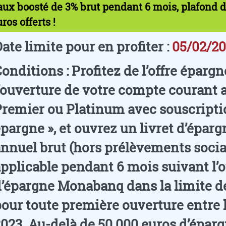
aux boosté de 3% brut pendant 6 mois, plafond d
ros offerts !
ate limite pour en profiter
:
05/02/2
Conditions
: Profitez de l’offre épar
’ouverture de votre compte courant a
remier ou Platinum avec souscription
pargne », et ouvrez un livret d’épa
nnuel brut (hors prélèvements socia
pplicable pendant 6 mois suivant l’o
’épargne Monabanq dans la limite de
our toute première ouverture entre le 
023. Au-delà de 50 000 euros d’éparg