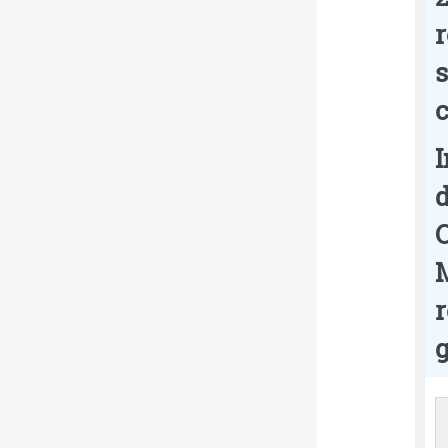
s
c
I
d
O
M
r
g