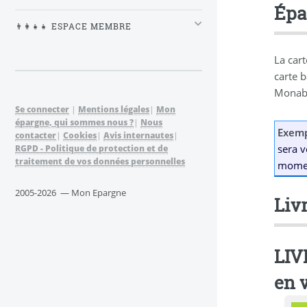
Épa
👨‍👩‍👧‍👧 ESPACE MEMBRE
La car
carte 
Monab
Se connecter
|
Mentions légales
|
Mon
épargne, qui sommes nous ?
|
Nous
Exem
contacter
|
Cookies
|
Avis internautes
|
sera v
RGPD - Politique de protection et de
traitement de vos données personnelles
moment
2005-2026 — Mon Epargne
Liv
LIV
en 