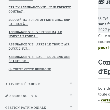
🎁 
ETF EN ASSURANCE-VIE : LE PLÉBISCITÉ
CONTRAT...
Lucya
JUSQU’À 160 EUROS OFFERTS CHEZ BNP
sans f
PARIBAS À...
2027 (
ASSURANCE VIE : VERTESSIMA, LE
Cette o
NOUVEAU FONDS...
coura
ASSURANCE VIE : APRÈS LE TROU D’AIR
pour 
D’AVRIL SUR...
ASSURANCE VIE : L’ACPR SOULIGNE CES
Com
ÉCARTS DE...
d’E
👉 TOUTE CETTE RUBRIQUE
☂️ LIVRETS ÉPARGNE
Lors d
toute 
💰 ASSURANCE-VIE
«
cart
GESTION PATRIMONIALE