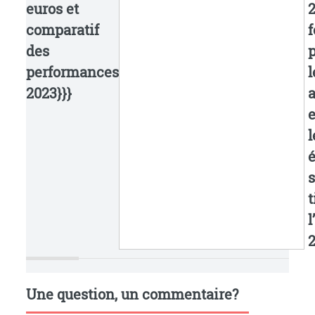
euros et
2
comparatif
f
des
p
performances
l
2023}}}
a
e
l
é
s
t
l
2
Une question, un commentaire?