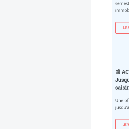
semest
immobi
LE
📰 A
Jusqu
saisi
Une of
jusqu’à
JU