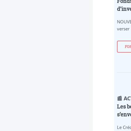
Fonds
d’inv
NOUVE
verser
FO
📰 A
Les b
s’env
Le Créd