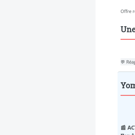
Offre 
Une
💬 Réag
Yomo
📰 A