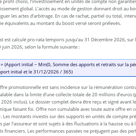
le profil choisi, l’investissement en unités de compte non garant
stissement global. L’accès au mode de gestion donnant droit au bo
guer les actes d’arbitrage. En cas de rachat, partiel ou total, int
tie équivalents au montant du boost versé seront prélevés.
st est calculé pro-rata temporis jusqu’au 31 Décembre 2026, sur l
0 juin 2026, selon la formule suivante :
= (Apport initial − Min(0, Somme des apports et retraits sur la pé
pport initial et le 31/12/2026 / 365)
offre promotionnelle est sans incidence sur la rémunération contr
alable dans la limite d’une collecte totale de 20 millions d’euros 
 2026 inclus). Le dossier complet devra être reçu et signé avant le
nique faisant foi. Offre non cumulable avec toute autre offre en c
. Les montants investis sur des supports en unités de compte prés
s par l’assureur et sont sujets à des fluctuations à la hausse ou à
s financiers. Les performances passées ne préjugent pas des per