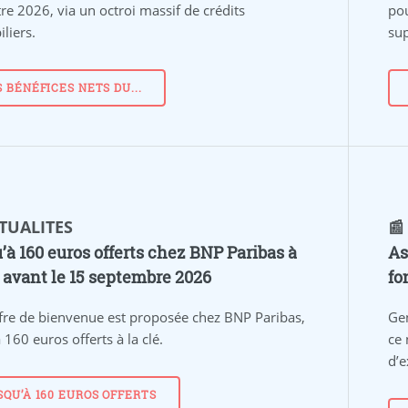
re 2026, via un octroi massif de crédits
pou
liers.
su
S BÉNÉFICES NETS DU...
CTUALITES
📰
’à 160 euros offerts chez BNP Paribas à
As
r avant le 15 septembre 2026
fo
fre de bienvenue est proposée chez BNP Paribas,
Gen
 160 euros offerts à la clé.
ce 
d’e
SQU’À 160 EUROS OFFERTS