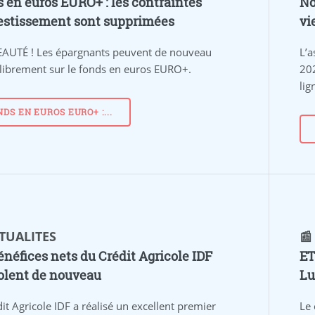
 en euros EURO+ : les contraintes
No
estissement sont supprimées
vi
AUTÉ !
Les épargnants peuvent de nouveau
L’a
 librement sur le fonds en euros EURO+.
20
lig
NDS EN EUROS EURO+ :...
CTUALITES
📰
énéfices nets du Crédit Agricole IDF
ET
olent de nouveau
Lu
it Agricole IDF a réalisé un excellent premier
Le 