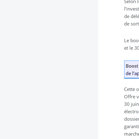
Selon 
l’inve
de délé
de sor
Le boo
et le 3
Boost
de l’a
Cette 
Offre v
30 juin
électro
dossier
garanti
marché