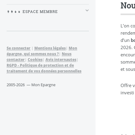
Nou
👨‍👩‍👧‍👧 ESPACE MEMBRE
L’on c
rendem
d’un
b
2026. 
Se connecter
|
Mentions légales
|
Mon
épargne, qui sommes nous ?
|
Nous
encour
contacter
|
Cookies
|
Avis internautes
|
somme 
RGPD - Politique de protection et de
et sous
traitement de vos données personnelles
2005-2026 — Mon Epargne
Offre 
invest