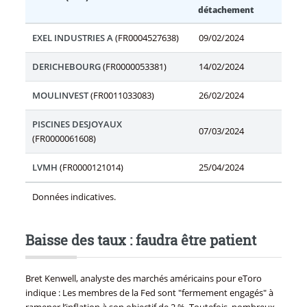
détachement
EXEL INDUSTRIES A
(FR0004527638)
09/02/2024
DERICHEBOURG
(FR0000053381)
14/02/2024
MOULINVEST
(FR0011033083)
26/02/2024
PISCINES DESJOYAUX
07/03/2024
(FR0000061608)
LVMH
(FR0000121014)
25/04/2024
Données indicatives.
Baisse des taux : faudra être patient
Bret Kenwell, analyste des marchés américains pour eToro
indique : Les membres de la Fed sont "fermement engagés" à
ramener l’inflation à son objectif de 2 %. Toutefois, nombreux