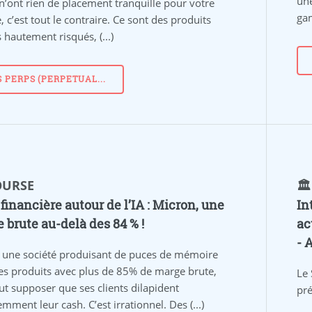
une
n’ont rien de placement tranquille pour votre
gam
e, c’est tout le contraire. Ce sont des produits
 hautement risqués, (...)
S PERPS (PERPETUAL...
BOURSE
🏛
 financière autour de l’IA : Micron, une
In
 brute au-delà des 84 % !
ac
- 
une société produisant de puces de mémoire
es produits avec plus de 85% de marge brute,
Le 
ut supposer que ses clients dilapident
pré
mment leur cash. C’est irrationnel. Des (...)