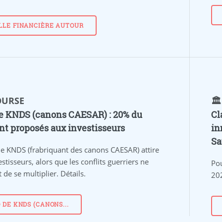
LLE FINANCIÈRE AUTOUR
BOURSE
🏛
e KNDS (canons CAESAR) : 20% du
Cl
ant proposés aux investisseurs
in
Sa
de KNDS (frabriquant des canons CAESAR) attire
estisseurs, alors que les conflits guerriers ne
Pou
 de se multiplier. Détails.
202
O DE KNDS (CANONS...