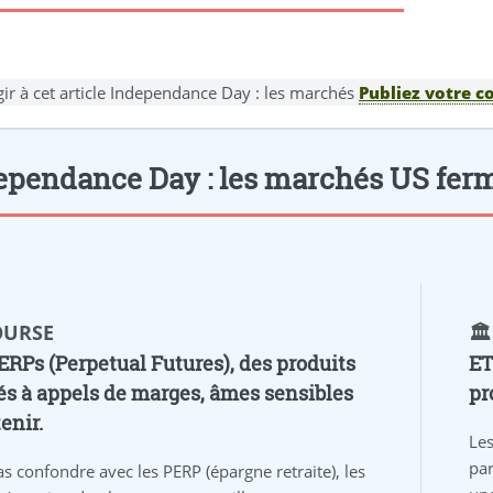
gir à cet article Independance Day : les marchés
Publiez votre c
ependance Day : les marchés US fermé
BOURSE
🏛
ERPs (Perpetual Futures), des produits
ET
és à appels de marges, âmes sensibles
pr
enir.
Les
par
s confondre avec les PERP (épargne retraite), les