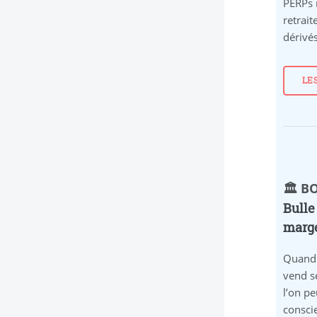
PERPs 
retrait
dérivés
LE
🏛️ 
Bulle
marge
Quand 
vend s
l’on pe
conscie