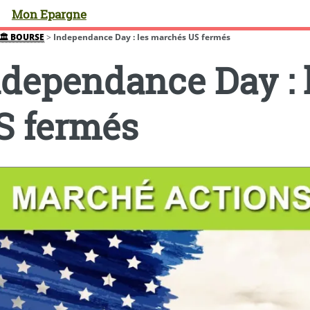
Mon Epargne
🏛️ BOURSE
>
Independance Day : les marchés US fermés
ndependance Day : 
S fermés