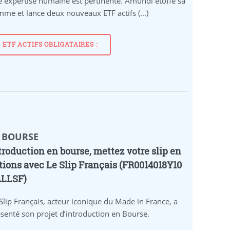
 expertise humaine est pertinente. Amundi étoffe sa
me et lance deux nouveaux ETF actifs (...)
ETF ACTIFS OBLIGATAIRES :
️ BOURSE
troduction en bourse, mettez votre slip en
tions avec Le Slip Français (FR0014018Y10
ALLSF)
Slip Français, acteur iconique du Made in France, a
senté son projet d’introduction en Bourse.