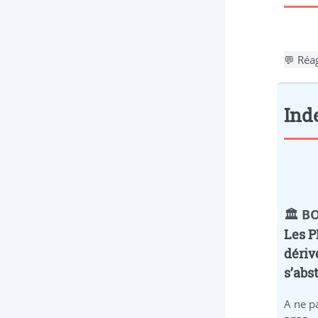
💬 Réa
Ind
🏛️ 
Les P
dériv
s’abst
A ne pa