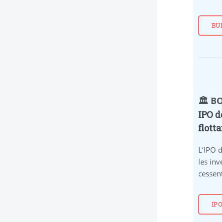
BU
🏛️ 
IPO d
flott
L’IPO 
les inv
cessent
IP