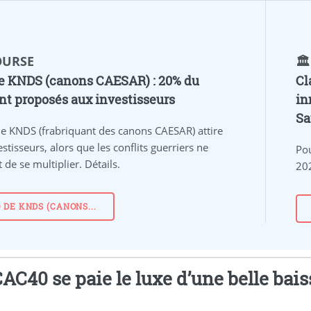
BOURSE
🏛
e KNDS (canons CAESAR) : 20% du
Cl
ant proposés aux investisseurs
in
Sa
de KNDS (frabriquant des canons CAESAR) attire
estisseurs, alors que les conflits guerriers ne
Pou
 de se multiplier. Détails.
202
O DE KNDS (CANONS...
AC40 se paie le luxe d’une belle baiss