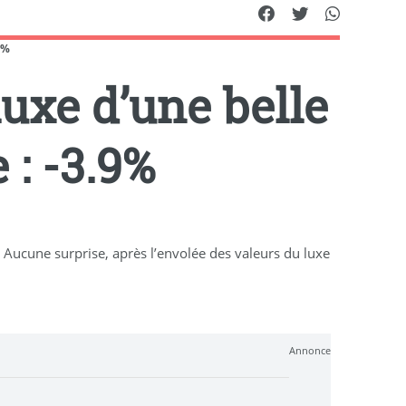
9%
luxe d’une belle
 : -3.9%
Aucune surprise, après l’envolée des valeurs du luxe
Annonce