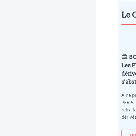
Le C
🏛️ 
Les P
dériv
s’abst
A ne pa
PERPs 
retrait
dérivés
LE