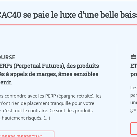
AC40 se paie le luxe d’une belle baiss
BOURSE
🏛
ERPs (Perpetual Futures), des produits
ET
és à appels de marges, âmes sensibles
pr
enir.
Les
par
s confondre avec les PERP (épargne retraite), les
une
n’ont rien de placement tranquille pour votre
gam
e, c’est tout le contraire. Ce sont des produits
 hautement risqués, (...)
S PERPS (PERPETUAL...