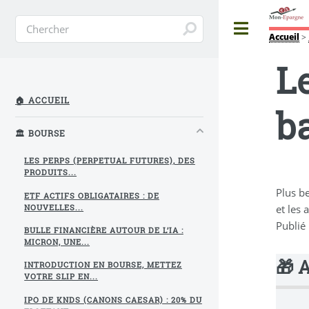
Toggle
Accueil
>
Le
🏠 ACCUEIL
ba
🏛️ BOURSE
LES PERPS (PERPETUAL FUTURES), DES
PRODUITS...
Plus b
ETF ACTIFS OBLIGATAIRES : DE
et les
NOUVELLES...
Publié
BULLE FINANCIÈRE AUTOUR DE L’IA :
MICRON, UNE...
🎁 
INTRODUCTION EN BOURSE, METTEZ
VOTRE SLIP EN...
IPO DE KNDS (CANONS CAESAR) : 20% DU