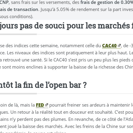
 CNP
, sans frais sur les versements, des
frais de gestion de 0.3
rais de transaction
. Jusqu’à 5.05% de rendement sur la part inve
sous conditions).
jours pas de souci pour les marchés 
sse des indices cette semaine, notamment celle du
CAC40
, de 
e. Les niveaux des indices sont pratiquement à leur plus haut. Le
 a retrouvé une santé. Si le CAC40 s’est pris un peu plus les pieds
 sont moins enclines à supporter la baisse de la richesse des Chino
tôt la fin de l’open bar ?
oin de là, mais la
FED
pourrait freiner ses ardeurs à maintenir 
es. Un retour à la réalité tout en douceur est souhaité. C’est pou
ains n’y perdent pas des plumes. En revanche, de ce côté de l’At
ent joué la baisse des marchés. Avec les freins de la Chine sur s