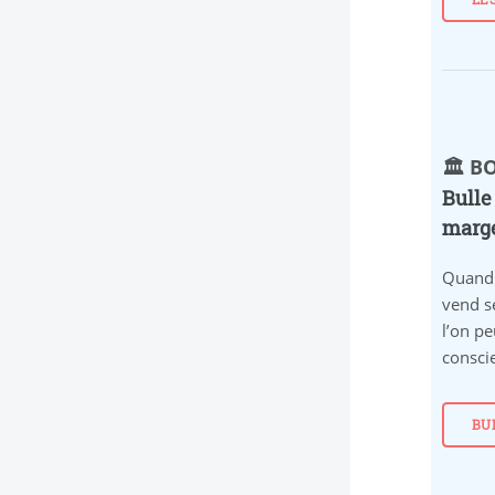
🏛️ 
Bulle
marge
Quand 
vend s
l’on pe
conscie
BU