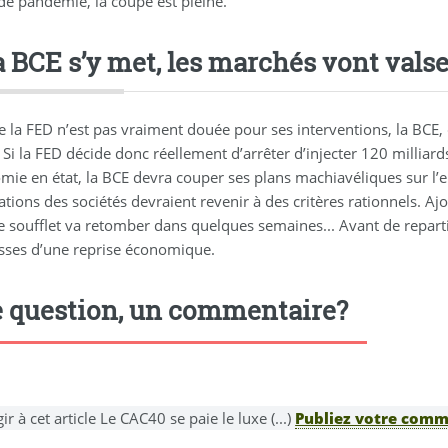
de pandémie, la coupe est pleine.
a BCE s’y met, les marchés vont valser
la FED n’est pas vraiment douée pour ses interventions, la BCE, q
Si la FED décide donc réellement d’arrêter d’injecter 120 milliard
omie en état, la BCE devra couper ses plans machiavéliques sur l’
ations des sociétés devraient revenir à des critères rationnels. Aj
e soufflet va retomber dans quelques semaines... Avant de reparti
ses d’une reprise économique.
 question, un commentaire?
ir à cet article Le CAC40 se paie le luxe (...)
Publiez votre comme