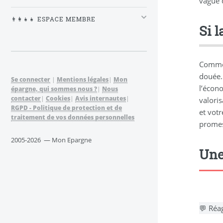
vague 
👨‍👩‍👧‍👧 ESPACE MEMBRE
Si l
Comme 
douée. 
Se connecter
|
Mentions légales
|
Mon
l’écon
épargne, qui sommes nous ?
|
Nous
contacter
|
Cookies
|
Avis internautes
|
valoris
RGPD - Politique de protection et de
et votr
traitement de vos données personnelles
promes
2005-2026 — Mon Epargne
Une
💬 Réag