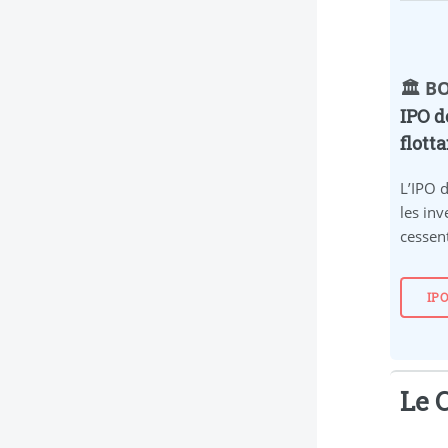
🏛️ 
IPO d
flott
L’IPO 
les inv
cessent
IP
Le C