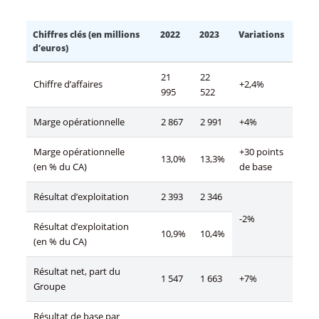
Chiffres clés (en millions
2022
2023
Variations
d’euros)
21
22
Chiffre d’affaires
+2,4%
995
522
Marge opérationnelle
2 867
2 991
+4%
Marge opérationnelle
+30 points
13,0%
13,3%
(en % du CA)
de base
Résultat d’exploitation
2 393
2 346
-2%
Résultat d’exploitation
10,9%
10,4%
(en % du CA)
Résultat net, part du
1 547
1 663
+7%
Groupe
Résultat de base par