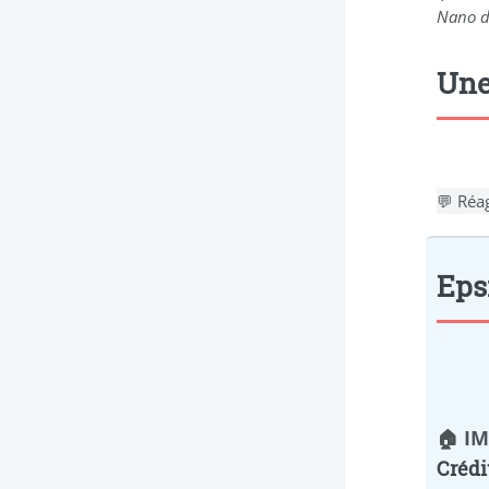
Nano de
Une
💬 Réa
Eps
🏠 I
Crédi