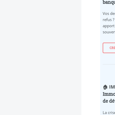
banqu
Vos de
refus ?
apport
souven
CRÉ
🏠 I
Immob
de dé
La cri