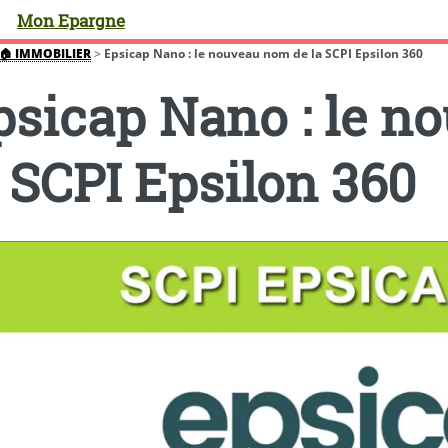
Mon Epargne
🏠 IMMOBILIER
>
Epsicap Nano : le nouveau nom de la SCPI Epsilon 360
psicap Nano : le n
a SCPI Epsilon 360