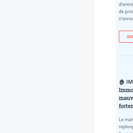
d’entre
de pri
n’anno
IM
🏠 I
Immob
mauva
forte
Le mar
replong