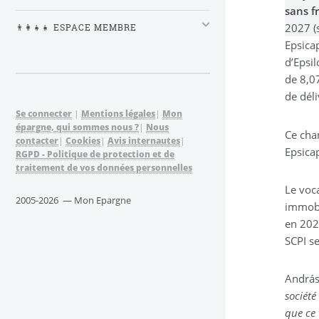
sans f
2027 (
👨‍👩‍👧‍👧 ESPACE MEMBRE
Epsica
d’Epsi
de 8,0
de dél
Se connecter
|
Mentions légales
|
Mon
épargne, qui sommes nous ?
|
Nous
Ce cha
contacter
|
Cookies
|
Avis internautes
|
Epsica
RGPD - Politique de protection et de
traitement de vos données personnelles
Le voca
2005-2026 — Mon Epargne
immobi
en 2021
SCPI se
András
société
que ce 