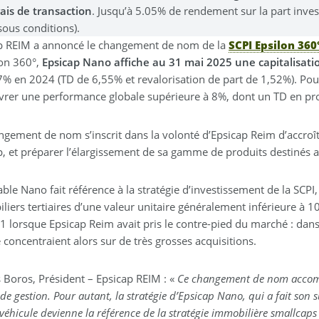
rais de transaction
. Jusqu’à 5.05% de rendement sur la part inve
sous conditions).
p REIM a annoncé le changement de nom de la
SCPI Epsilon 360
lon 360°,
Epsicap Nano affiche au 31 mai 2025 une capitalisat
7% en 2024 (TD de 6,55% et revalorisation de part de 1,52%). Pour
ivrer une performance globale supérieure à 8%, dont un TD en pr
ngement de nom s’inscrit dans la volonté d’Epsicap Reim d’accroît
p, et préparer l’élargissement de sa gamme de produits destinés a
ble Nano fait référence à la stratégie d’investissement de la SCPI
liers tertiaires d’une valeur unitaire généralement inférieure à 
 lorsque Epsicap Reim avait pris le contre-pied du marché : dans u
 concentraient alors sur de très grosses acquisitions.
 Boros, Président – Epsicap REIM : «
Ce changement de nom accomp
 de gestion. Pour autant, la stratégie d’Epsicap Nano, qui a fait son
véhicule devienne la référence de la stratégie immobilière smallcaps 