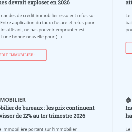
es devrait exploser en 2026
at
mandes de crédit immobilier essuient refus sur
Le 
 Entre application du taux d’usure et refus pour
bai
 insuffisant, ne pas pouvoir emprunter est
pou
t une bonne nouvelle pour (...)
DIT IMMOBILIER :...
MMOBILIER
🏠
ilier de bureaux : les prix continuent
In
visser de 12% au 1er trimestre 2026
ha
se immobilière portant sur l’immobilier
Le 