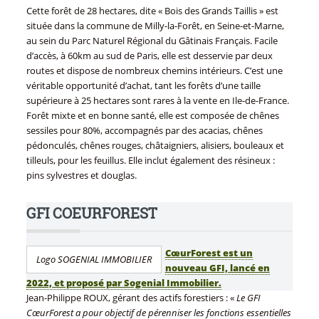
Cette forêt de 28 hectares, dite « Bois des Grands Taillis » est
située dans la commune de Milly-la-Forêt, en Seine-et-Marne,
au sein du Parc Naturel Régional du Gâtinais Français. Facile
d’accès, à 60km au sud de Paris, elle est desservie par deux
routes et dispose de nombreux chemins intérieurs. C’est une
véritable opportunité d’achat, tant les forêts d’une taille
supérieure à 25 hectares sont rares à la vente en Ile-de-France.
Forêt mixte et en bonne santé, elle est composée de chênes
sessiles pour 80%, accompagnés par des acacias, chênes
pédonculés, chênes rouges, châtaigniers, alisiers, bouleaux et
tilleuls, pour les feuillus. Elle inclut également des résineux :
pins sylvestres et douglas.
GFI COEURFOREST
CœurForest est un
Logo SOGENIAL IMMOBILIER
nouveau GFI, lancé en
2022, et proposé par Sogenial Immobilier.
Jean-Philippe ROUX, gérant des actifs forestiers : «
Le GFI
CœurForest a pour objectif de pérenniser les fonctions essentielles