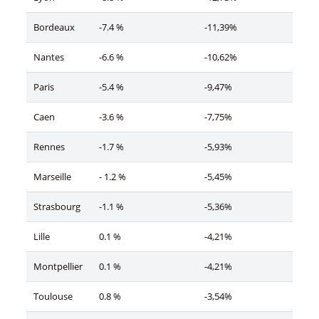
Bordeaux
-7.4 %
-11,39%
Nantes
-6.6 %
-10,62%
Paris
-5.4 %
-9,47%
Caen
-3.6 %
-7,75%
Rennes
-1.7 %
-5,93%
Marseille
- 1.2 %
-5,45%
Strasbourg
-1.1 %
-5,36%
Lille
0.1 %
-4,21%
Montpellier
0.1 %
-4,21%
Toulouse
0.8 %
-3,54%