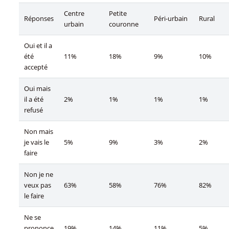
Centre
Petite
Réponses
Péri-urbain
Rural
urbain
couronne
Oui et il a
été
11%
18%
9%
10%
accepté
Oui mais
il a été
2%
1%
1%
1%
refusé
Non mais
je vais le
5%
9%
3%
2%
faire
Non je ne
veux pas
63%
58%
76%
82%
le faire
Ne se
prononce
19%
14%
11%
5%