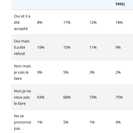
1965)
Oui et il a
été
8%
17%
12%
18%
accepté
Oui mais
il a été
19%
15%
11%
9%
refusé
Non mais
je vais le
9%
5%
3%
2%
faire
Non je ne
veux pas
63%
68%
73%
75%
le faire
Ne se
prononce
1%
5%
1%
4%
pas