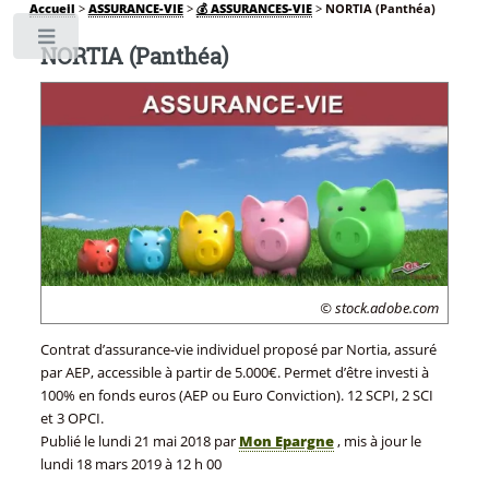
Accueil
>
ASSURANCE-VIE
>
💰 ASSURANCES-VIE
>
NORTIA (Panthéa)
Toggle
NORTIA (Panthéa)
© stock.adobe.com
Contrat d’assurance-vie individuel proposé par Nortia, assuré
par AEP, accessible à partir de 5.000€. Permet d’être investi à
100% en fonds euros (AEP ou Euro Conviction). 12 SCPI, 2 SCI
et 3 OPCI.
Publié le
lundi 21 mai 2018
par
Mon Epargne
, mis à jour le
lundi 18 mars 2019 à 12 h 00