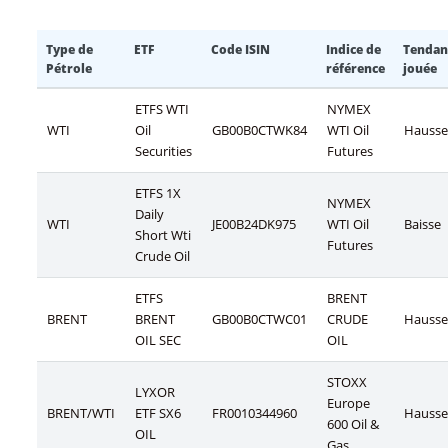
Type de
ETF
Code ISIN
Indice de
Tendan
Pétrole
référence
jouée
ETFS WTI
NYMEX
WTI
Oil
GB00B0CTWK84
WTI Oil
Hausse
Securities
Futures
ETFS 1X
NYMEX
Daily
WTI
JE00B24DK975
WTI Oil
Baisse
Short Wti
Futures
Crude Oil
ETFS
BRENT
BRENT
BRENT
GB00B0CTWC01
CRUDE
Hausse
OIL SEC
OIL
STOXX
LYXOR
Europe
BRENT/WTI
ETF SX6
FR0010344960
Hausse
600 Oil &
OIL
Gas