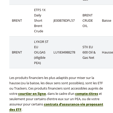
ETFS 1X
Daily
BRENT
BRENT
Short
JE00B78DPL57
CRUDE
Baisse
Brent
OIL
Crude
LYXOR ST
EU
STX EU
BRENT
OILGAS
LU1834988278
600 Oil &
Hausse
(éligible
Gas Net
PEA)
Les produits financiers les plus adaptés pour miser sur la
hausse (ou la baisse, les deux sens sont possibles), sont les ETF
ou Trackers. Ces produits financiers sont accessibles auprès de
votre
courtier en ligne
, dans le cadre d’un
compte-titres
et
seulement pour certains d’entre eux sur un PEA, ou de votre
assureur pour certains
contrats d’assurance-vie proposant
des ETF
.