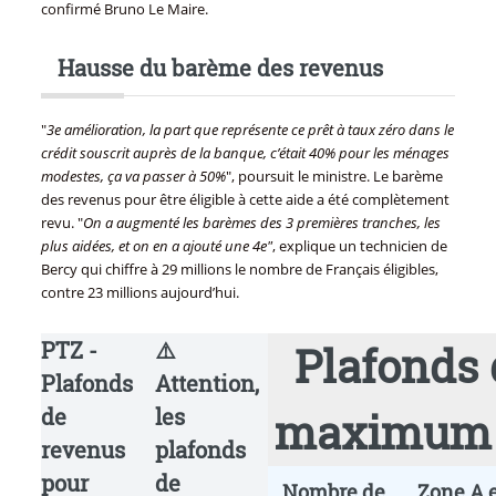
confirmé Bruno Le Maire.
Hausse du barème des revenus
"
3e amélioration, la part que représente ce prêt à taux zéro dans le
crédit souscrit auprès de la banque, c’était 40% pour les ménages
modestes, ça va passer à 50%
", poursuit le ministre. Le barème
des revenus pour être éligible à cette aide a été complètement
revu. "
On a augmenté les barèmes des 3 premières tranches, les
plus aidées, et on en a ajouté une 4e"
, explique un technicien de
Bercy qui chiffre à 29 millions le nombre de Français éligibles,
contre 23 millions aujourd’hui.
PTZ -
⚠️
Plafonds 
Plafonds
Attention,
de
les
maximum p
revenus
plafonds
pour
de
Nombre de
Zone A 