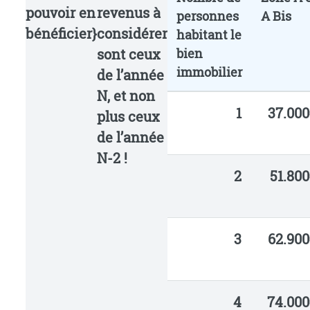
pouvoir en
revenus à
personnes
A Bis
bénéficier}
considérer
habitant le
sont ceux
bien
immobilier
de l’année
N, et non
1
37.000
plus ceux
de l’année
N-2 !
2
51.800
3
62.900
4
74.000