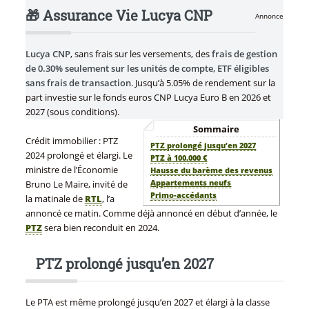
🎁 Assurance Vie Lucya CNP
Annonce
Lucya CNP
, sans frais sur les versements, des
frais de gestion
de 0.30% seulement sur les unités de compte
,
ETF éligibles
sans frais de transaction
. Jusqu’à 5.05% de rendement sur la
part investie sur le fonds euros CNP Lucya Euro B en 2026 et
2027 (sous conditions).
Sommaire
Crédit immobilier : PTZ
PTZ prolongé jusqu’en 2027
2024 prolongé et élargi. Le
PTZ à 100.000 €
ministre de l’Économie
Hausse du barème des revenus
Appartements neufs
Bruno Le Maire, invité de
Primo-accédants
la matinale de
RTL
, l’a
annoncé ce matin. Comme déjà annoncé en début d’année, le
PTZ
sera bien reconduit en 2024.
PTZ prolongé jusqu’en 2027
Le PTA est même prolongé jusqu’en 2027 et élargi à la classe