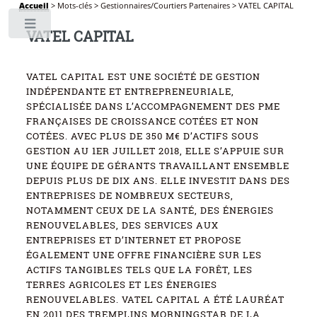
Accueil
>
Mots-clés
>
Gestionnaires/Courtiers Partenaires
>
VATEL CAPITAL
Toggle
VATEL CAPITAL
VATEL CAPITAL EST UNE SOCIÉTÉ DE GESTION
INDÉPENDANTE ET ENTREPRENEURIALE,
SPÉCIALISÉE DANS L’ACCOMPAGNEMENT DES PME
FRANÇAISES DE CROISSANCE COTÉES ET NON
COTÉES. AVEC PLUS DE 350 M€ D’ACTIFS SOUS
GESTION AU 1ER JUILLET 2018, ELLE S’APPUIE SUR
UNE ÉQUIPE DE GÉRANTS TRAVAILLANT ENSEMBLE
DEPUIS PLUS DE DIX ANS. ELLE INVESTIT DANS DES
ENTREPRISES DE NOMBREUX SECTEURS,
NOTAMMENT CEUX DE LA SANTÉ, DES ÉNERGIES
RENOUVELABLES, DES SERVICES AUX
ENTREPRISES ET D’INTERNET ET PROPOSE
ÉGALEMENT UNE OFFRE FINANCIÈRE SUR LES
ACTIFS TANGIBLES TELS QUE LA FORÊT, LES
TERRES AGRICOLES ET LES ÉNERGIES
RENOUVELABLES. VATEL CAPITAL A ÉTÉ LAURÉAT
EN 2011 DES TREMPLINS MORNINGSTAR DE LA